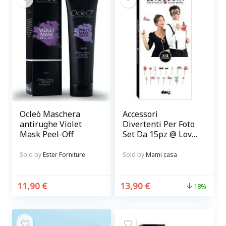
Ocleò Maschera
Accessori
antirughe Violet
Divertenti Per Foto
Mask Peel-Off
Set Da 15pz @ Love
Booth
Sold by
Ester Forniture
Sold by
Mami casa
11,90
€
13,90
€
18%