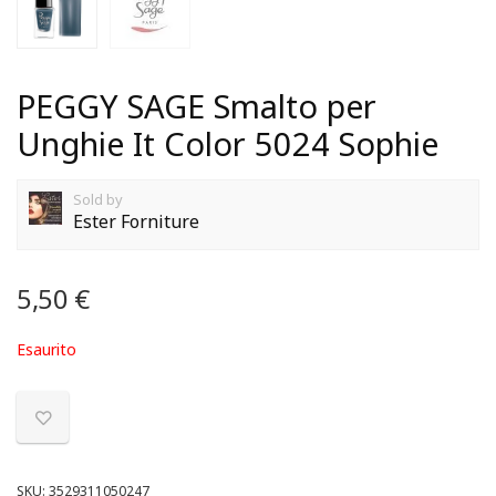
PEGGY SAGE Smalto per
Unghie It Color 5024 Sophie
Sold by
Ester Forniture
5,50
€
Esaurito
SKU:
3529311050247