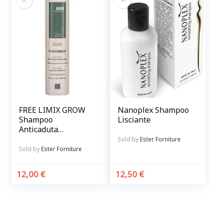
FREE LIMIX GROW
Nanoplex Shampoo
Shampoo
Lisciante
Anticaduta
Rinforzante per
Sold by
Ester Forniture
capelli
Sold by
Ester Forniture
12,00
€
12,50
€