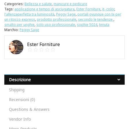
Categories:
Bellezza e salute
,
manicure e pedicure
Tags:
applicazione e tempo di asciugatura
,
Ester Forniture
,
it- color
,
l'allenzaperfetta tra luminosità
,
Peggy Sage
,
portali ovunque con te per
un ritocco express
,
prodotto professionale
,
secondo le tendenze.
,
smalto per unghie
,
solo uso professionale
,
sophie 5024
,
tenuta
Marchio:
Peggy Sage
Ester Forniture
Descrizione
Shipping
Recensioni (0)
Questions & Answers
Vendor Info
More Products