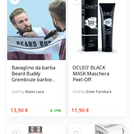
Bavaglino da barba
OCLEO’ BLACK
Beard Buddy
MASK Maschera
Grembiule barbiere
Peel-Off
con ventose per
curare la barba
Sold by
Mami casa
Sold by
Ester Forniture
senza sporcare
13,90
€
11,90
€
29%