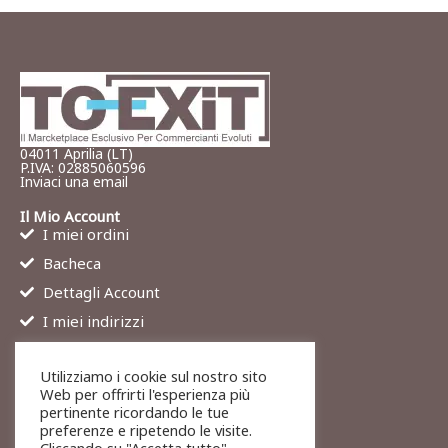
04011 Aprilia (LT)
P.IVA: 02885060596
Inviaci una email
Il Mio Account
I miei ordini
Bacheca
Dettagli Account
I miei indirizzi
Contatti
Utilizziamo i cookie sul nostro sito
Chi siamo
Web per offrirti l'esperienza più
Services
pertinente ricordando le tue
preferenze e ripetendo le visite.
Blog