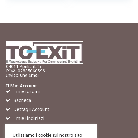
04011 Aprilia (LT)
P.IVA: 02885060596
Inviaci una email
Il Mio Account
I miei ordini
Bacheca
Dettagli Account
I miei indirizzi
Contatti
Utilizziamo i cookie sul nostro sito
Chi siamo