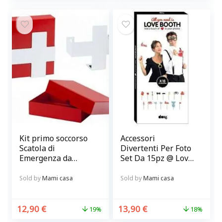
Kit primo soccorso
Accessori
Scatola di
Divertenti Per Foto
Emergenza da
Set Da 15pz @ Love
parete rossa e
Booth
bianca
Sold by
Mami casa
Sold by
Mami casa
12,90
€
13,90
€
19%
18%