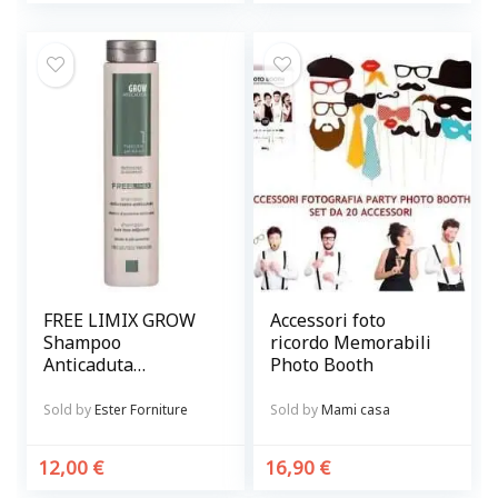
FREE LIMIX GROW
Accessori foto
Shampoo
ricordo Memorabili
Anticaduta
Photo Booth
Rinforzante per
capelli
Sold by
Ester Forniture
Sold by
Mami casa
12,00
€
16,90
€