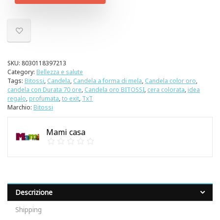
SKU:
8030118397213
Category:
Bellezza e salute
Tags:
Bitossi
,
Candela
,
Candela a forma di mela
,
Candela color oro
,
candela con Durata 70 ore
,
Candela oro BITOSSI
,
cera colorata
,
idea
regalo
,
profumata
,
to exit
,
TxT
Marchio:
Bitossi
Mami casa
Descrizione
Shipping