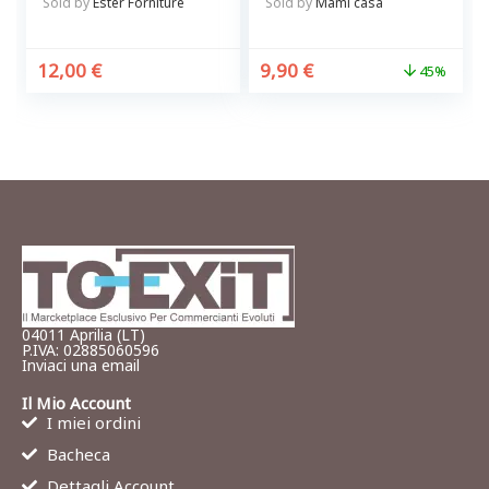
capelli
Sold by
Ester Forniture
Sold by
Mami casa
12,00
€
9,90
€
45%
04011 Aprilia (LT)
P.IVA: 02885060596
Inviaci una email
Il Mio Account
I miei ordini
Bacheca
Dettagli Account