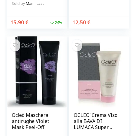
Sold by
Mami casa
15,90
€
12,50
€
24%
Ocleò Maschera
OCLEO’ Crema Viso
antirughe Violet
alla BAVA DI
Mask Peel-Off
LUMACA Super
idratante,