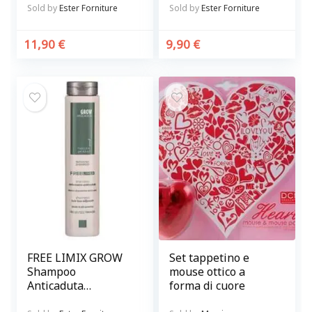
antirughe
Sold by
Ester Forniture
Sold by
Ester Forniture
schiarente
11,90
€
9,90
€
FREE LIMIX GROW
Set tappetino e
Shampoo
mouse ottico a
Anticaduta
forma di cuore
Rinforzante per