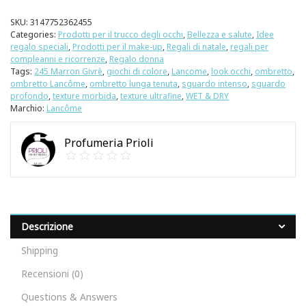
SKU:
3147752362455
Categories:
Prodotti per il trucco degli occhi
,
Bellezza e salute
,
Idee
regalo speciali
,
Prodotti per il make-up
,
Regali di natale
,
regali per
compleanni e ricorrenze
,
Regalo donna
Tags:
245 Marron Givrè
,
giochi di colore
,
Lancome
,
look occhi
,
ombretto
,
ombretto Lancôme
,
ombretto lunga tenuta
,
sguardo intenso
,
sguardo
profondo
,
texture morbida
,
texture ultrafine
,
WET & DRY
Marchio:
Lancôme
Profumeria Prioli
Descrizione
Shipping
Recensioni (0)
Questions & Answers