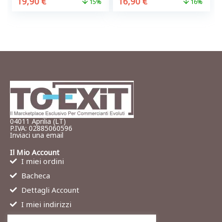
19,90
€
16,90
€
15%
16%
04011 Aprilia (LT)
P.IVA: 02885060596
Inviaci una email
Il Mio Account
I miei ordini
Bacheca
Dettagli Account
I miei indirizzi