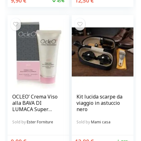
9,90
€
12,50
€
45%
OCLEO’ Crema Viso
Kit lucida scarpe da
alla BAVA DI
viaggio in astuccio
LUMACA Super
nero
idratante,
antirughe
Sold by
Ester Forniture
Sold by
Mami casa
schiarente