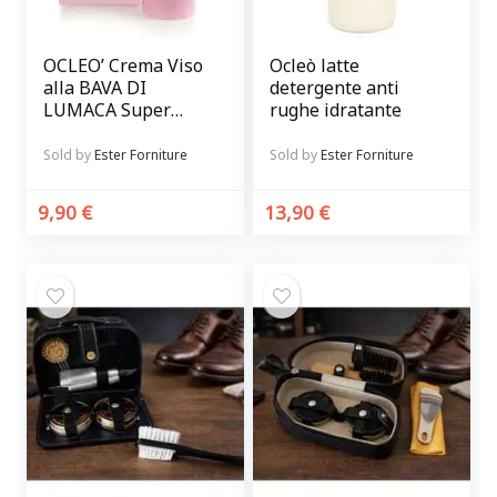
OCLEO’ Crema Viso
Ocleò latte
alla BAVA DI
detergente anti
LUMACA Super
rughe idratante
idratante,
antirughe
Sold by
Ester Forniture
Sold by
Ester Forniture
schiarente
9,90
€
13,90
€