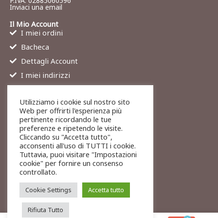
P.IVA: 02885060596
Inviaci una email
Il Mio Account
I miei ordini
Bacheca
Dettagli Account
I miei indirizzi
Contatti
Utilizziamo i cookie sul nostro sito
Chi siamo
Web per offrirti l'esperienza più
Services
pertinente ricordando le tue
preferenze e ripetendo le visite.
Blog
Cliccando su "Accetta tutto",
Contatti
acconsenti all'uso di TUTTI i cookie.
Tuttavia, puoi visitare "Impostazioni
Legali
cookie" per fornire un consenso
Termini di servizio
controllato.
Resi e rimborsi
Cookie Settings
Accetta tutto
Rifiuta Tutto