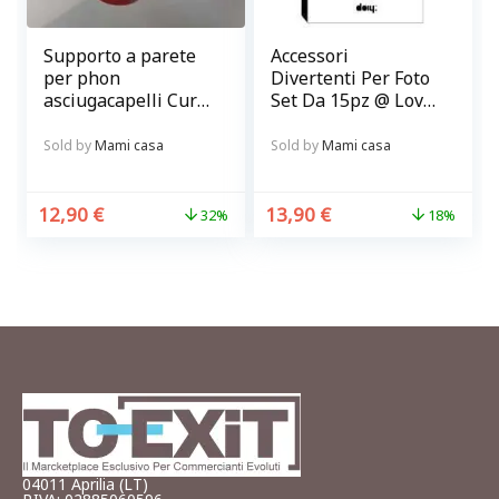
Supporto a parete
Accessori
per phon
Divertenti Per Foto
asciugacapelli Curl
Set Da 15pz @ Love
in metallo Balvi
Booth
Sold by
Mami casa
Sold by
Mami casa
12,90
€
13,90
€
32%
18%
04011 Aprilia (LT)