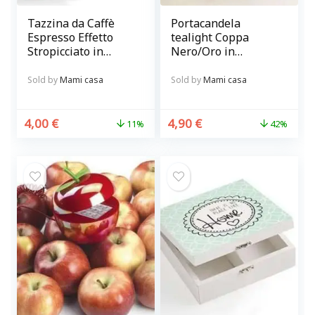
Tazzina da Caffè
Portacandela
Espresso Effetto
tealight Coppa
Stropicciato in
Nero/Oro in
Ceramica Bianca
Metallo cm 9 x 6
Sold by
Mami casa
Sold by
Mami casa
4,00
€
4,90
€
11%
42%