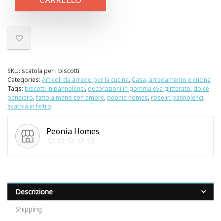
SKU:
scatola per i biscotti
Categories:
Articoli da arredo per la cucina
,
Casa, arredamento e cucina
Tags:
biscotti in pannolenci
,
decorazioni in gomma eva glitterato
,
dolce
pensiero
,
fatto a mano con amore
,
peonia homes
,
rose in pannolenci
,
scatola in feltro
Peonia Homes
Descrizione
Shipping