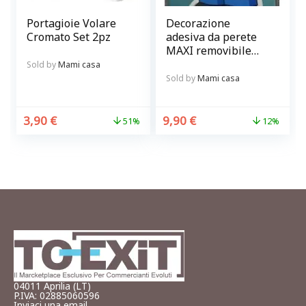
Portagioie Volare
Decorazione
Cromato Set 2pz
adesiva da perete
MAXI removibile
Homer Simpsons
Sold by
Mami casa
cameretta bambino
Sold by
Mami casa
3,90
€
9,90
€
51%
12%
04011 Aprilia (LT)
P.IVA: 02885060596
Inviaci una email