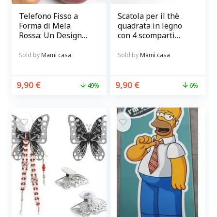
Telefono Fisso a
Scatola per il thè
Forma di Mela
quadrata in legno
Rossa: Un Design
con 4 scomparti
Unico per la Tua
MONTEMAGGI
Casa
Sold by
Mami casa
Sold by
Mami casa
9,90
€
9,90
€
49%
6%