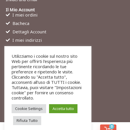
Il Mio Account
I miei ordini
Bacheca
Dettagli Account
I miei indirizzi
Contatti
Utilizziamo i cookie sul nostro sito
Chi siamo
Web per offrirti l'esperienza più
Services
pertinente ricordando le tue
preferenze e ripetendo le visite.
Blog
Cliccando su "Accetta tutto",
Contatti
acconsenti all'uso di TUTTI i cookie.
Tuttavia, puoi visitare "Impostazioni
Legali
cookie" per fornire un consenso
Termini di servizio
controllato.
Resi e rimborsi
Cookie Settings
Accetta tutto
Rifiuta Tutto
0