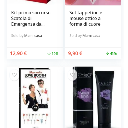
Kit primo soccorso
Set tappetino e
Scatola di
mouse ottico a
Emergenza da
forma di cuore
parete rossa e
bianca
Sold by
Mami casa
Sold by
Mami casa
12,90
€
9,90
€
19%
45%