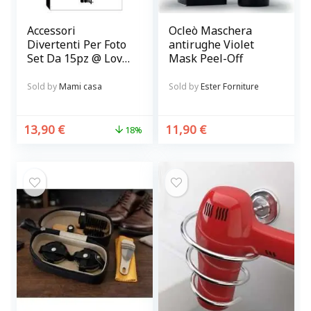
Accessori
Ocleò Maschera
Divertenti Per Foto
antirughe Violet
Set Da 15pz @ Love
Mask Peel-Off
Booth
Sold by
Mami casa
Sold by
Ester Forniture
13,90
€
11,90
€
18%