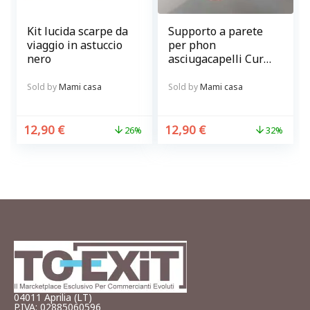
Kit lucida scarpe da
Supporto a parete
viaggio in astuccio
per phon
nero
asciugacapelli Curl
in metallo Balvi
Sold by
Mami casa
Sold by
Mami casa
12,90
€
12,90
€
26%
32%
04011 Aprilia (LT)
P.IVA: 02885060596