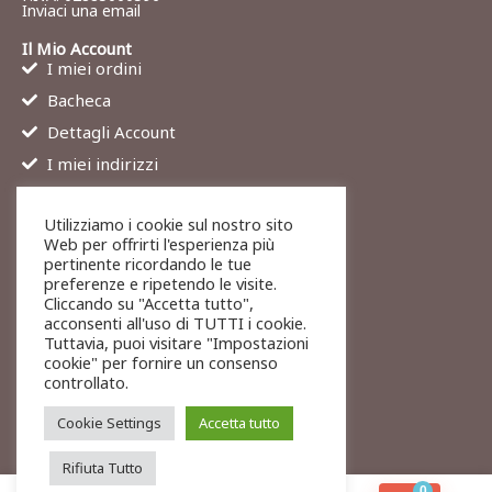
Inviaci una email
Il Mio Account
I miei ordini
Bacheca
Dettagli Account
I miei indirizzi
Contatti
Utilizziamo i cookie sul nostro sito
Chi siamo
Web per offrirti l'esperienza più
Services
pertinente ricordando le tue
preferenze e ripetendo le visite.
Blog
Cliccando su "Accetta tutto",
Contatti
acconsenti all'uso di TUTTI i cookie.
Tuttavia, puoi visitare "Impostazioni
Legali
cookie" per fornire un consenso
Termini di servizio
controllato.
Resi e rimborsi
Cookie Settings
Accetta tutto
Rifiuta Tutto
0