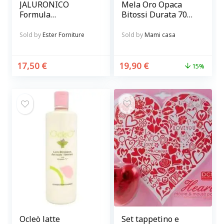
JALURONICO
Mela Oro Opaca
Formula
Bitossi Durata 70
concentrata 15.000
ore
p.p.m.
Sold by
Ester Forniture
Sold by
Mami casa
17,50
€
19,90
€
15%
Ocleò latte
Set tappetino e