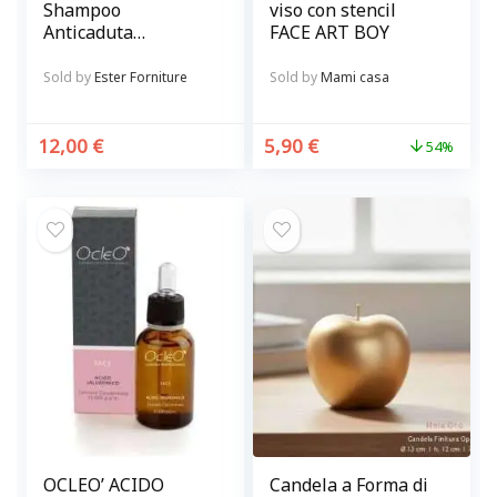
Shampoo
viso con stencil
Anticaduta
FACE ART BOY
Rinforzante per
capelli
Sold by
Ester Forniture
Sold by
Mami casa
12,00
€
5,90
€
54%
OCLEO’ ACIDO
Candela a Forma di