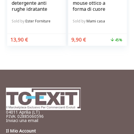
detergente anti
mouse ottico a
rughe idratante
forma di cuore
Sold by
Ester Forniture
Sold by
Mami casa
13,90
€
9,90
€
45%
04011 Aprilia (LT)
P.IVA: 02885060596
Inviaci una email
Il Mio Account