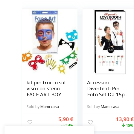
kit per trucco sul
Accessori
viso con stencil
Divertenti Per
FACE ART BOY
Foto Set Da 15pz
@ Love Booth
Sold by
Mami casa
Sold by
Mami casa
5,90
€
13,90
€
54%
18%