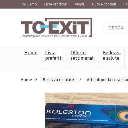
Chi Siamo
Lista venditori
Vendi
Aiuto e contatti
Po
Home
Lista
Offerte
Bellezza
preferiti
settimanali
e salute
Home
Bellezza e salute
Articoli per la cura e 