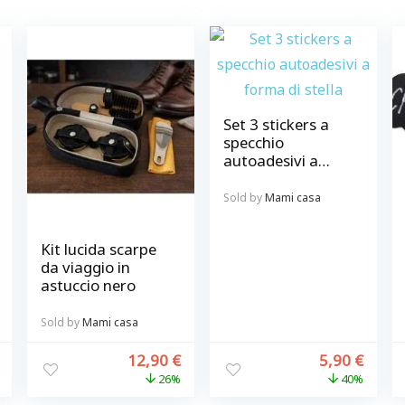
Set 3 stickers a
specchio
autoadesivi a
forma di stella
Sold by
Mami casa
Kit lucida scarpe
da viaggio in
astuccio nero
Sold by
Mami casa
12,90
€
5,90
€
26%
40%