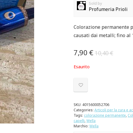
Sold by
Profumeria Prioli
Colorazione permanente pro
causati dai metalli; fino al
7,90
€
10,40
€
Esaurito
SKU:
4015600052706
Categories:
Articoli per la cura e a
Tags:
colorazione permanente
,
Col
capelli
,
Wella
Marchio:
Wella