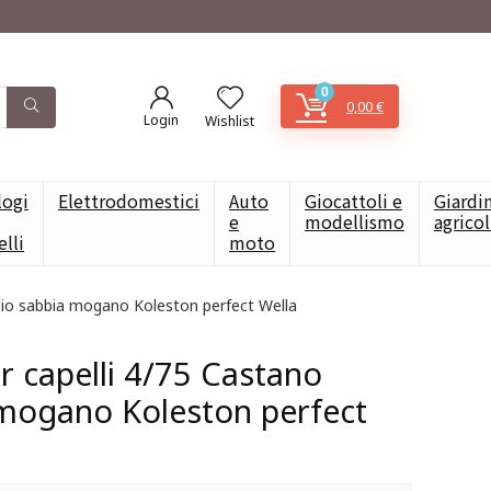
0
0,00
€
Login
Wishlist
logi
Elettrodomestici
Auto
Giocattoli e
Giardi
e
modellismo
agrico
elli
moto
dio sabbia mogano Koleston perfect Wella
r capelli 4/75 Castano
mogano Koleston perfect