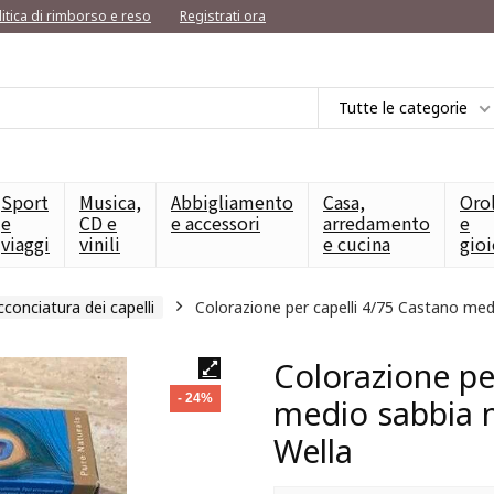
litica di rimborso e reso
Registrati ora
Tutte le categorie
Sport
Musica,
Abbigliamento
Casa,
Oro
e
CD e
e accessori
arredamento
e
viaggi
vinili
e cucina
gioi
acconciatura dei capelli
Colorazione per capelli 4/75 Castano me
Colorazione pe
- 24%
medio sabbia 
Wella