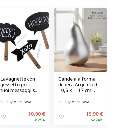
Lavagnette con
Candela a forma
gessetto per i
di pera Argento d
tuoi messaggi set
10,5 x H 17 cm
3pz @ chalky-
Bitossi
talkies
Sold by
Mami casa
Sold by
Mami casa
10,90
€
15,90
€
25%
24%