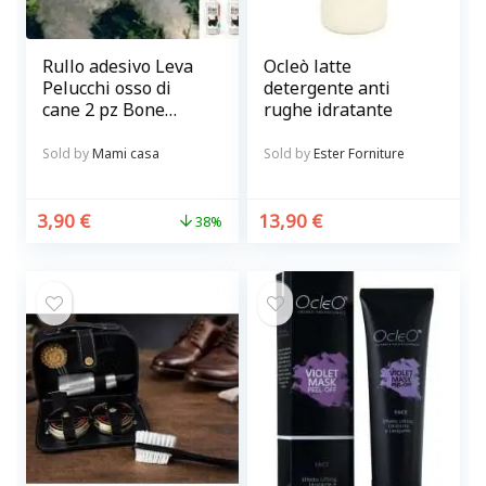
Rullo adesivo Leva
Ocleò latte
Pelucchi osso di
detergente anti
cane 2 pz Bone
rughe idratante
Roller
Sold by
Mami casa
Sold by
Ester Forniture
3,90
€
13,90
€
38%