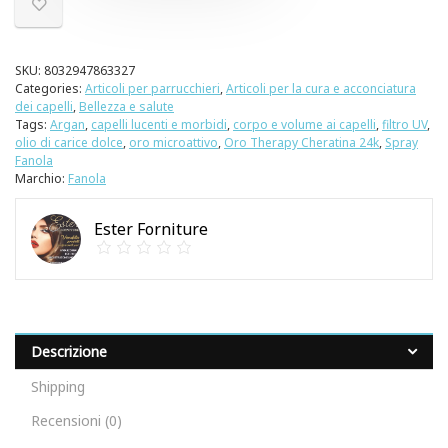
SKU:
8032947863327
Categories:
Articoli per parrucchieri
,
Articoli per la cura e acconciatura
dei capelli
,
Bellezza e salute
Tags:
Argan
,
capelli lucenti e morbidi
,
corpo e volume ai capelli
,
filtro UV
,
olio di carice dolce
,
oro microattivo
,
Oro Therapy Cheratina 24k
,
Spray
Fanola
Marchio:
Fanola
Ester Forniture
Descrizione
Shipping
Recensioni (0)