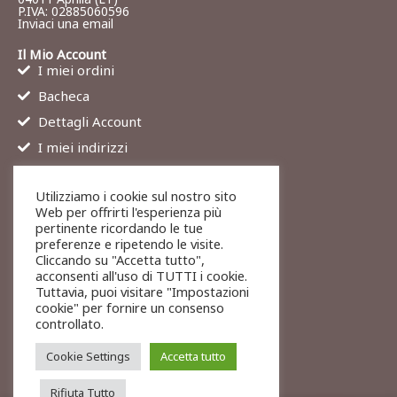
P.IVA: 02885060596
Inviaci una email
Il Mio Account
I miei ordini
Bacheca
Dettagli Account
I miei indirizzi
Contatti
Utilizziamo i cookie sul nostro sito
Chi siamo
Web per offrirti l'esperienza più
Services
pertinente ricordando le tue
preferenze e ripetendo le visite.
Blog
Cliccando su "Accetta tutto",
Contatti
acconsenti all'uso di TUTTI i cookie.
Tuttavia, puoi visitare "Impostazioni
Legali
cookie" per fornire un consenso
Termini di servizio
controllato.
Resi e rimborsi
Cookie Settings
Accetta tutto
Rifiuta Tutto