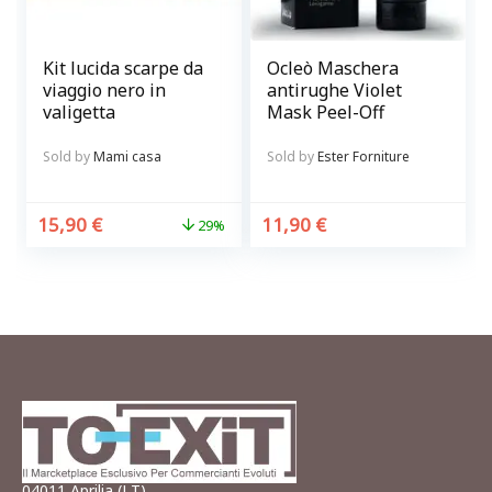
Kit lucida scarpe da
Ocleò Maschera
viaggio nero in
antirughe Violet
valigetta
Mask Peel-Off
Sold by
Mami casa
Sold by
Ester Forniture
15,90
€
11,90
€
29%
04011 Aprilia (LT)