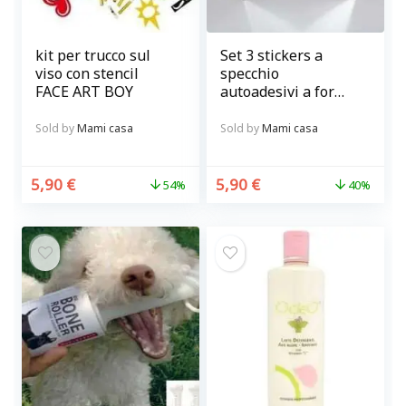
kit per trucco sul
Set 3 stickers a
viso con stencil
specchio
FACE ART BOY
autoadesivi a forma
di stella
Sold by
Mami casa
Sold by
Mami casa
5,90
€
5,90
€
54%
40%