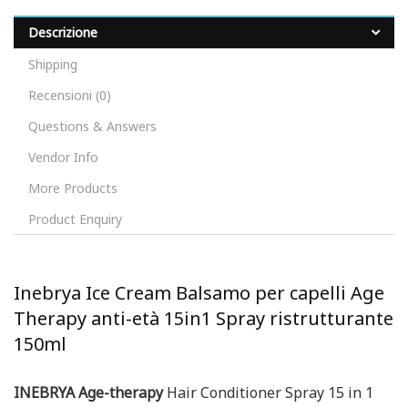
Descrizione
Shipping
Recensioni (0)
Questions & Answers
Vendor Info
More Products
Product Enquiry
Inebrya Ice Cream Balsamo per capelli Age
Therapy anti-età 15in1 Spray ristrutturante
150ml
INEBRYA Age-therapy
Hair Conditioner Spray 15 in 1