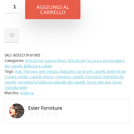
AGGIUNGI AL
CARRELLO
SKU:
8033219161905
Categories:
Articoli per parrucchieri
,
Articoli per la cura e acconciatura
dei capelli
,
Bellezza e salute
Tags:
Age Therapy
,
anti crespo
,
Balsamo spray per capelli
,
Inebrya Ice
Cream
,
rende i capelli setosi
,
rigenera i capelli
,
ripristina l'integrità dei
capelli
,
ripristina la bellezza naturale dei capelli
,
Spray anti-età
,
Spray
ristrutturante
Marchio:
Inebrya
Ester Forniture