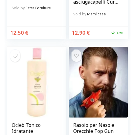
asciugacapelli Curl
in metallo Balvi
Sold by
Ester Forniture
Sold by
Mami casa
12,50
€
12,90
€
32%
Ocleò Tonico
Rasoio per Naso e
Idratante
Orecchie Top Gun: