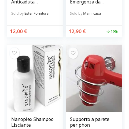
Anticaduta
Emergenza da
Rinforzante per
parete rossa e
capelli
bianca
Sold by
Ester Forniture
Sold by
Mami casa
12,00
€
12,90
€
19%
Nanoplex Shampoo
Supporto a parete
Lisciante
per phon