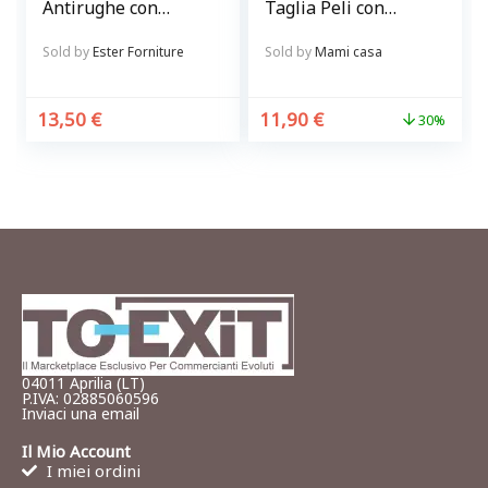
Antirughe con
Taglia Peli con
vitamina C 500 ml
Precisione e
Sicurezza
Sold by
Ester Forniture
Sold by
Mami casa
13,50
€
11,90
€
30%
04011 Aprilia (LT)
P.IVA: 02885060596
Inviaci una email
Il Mio Account
I miei ordini