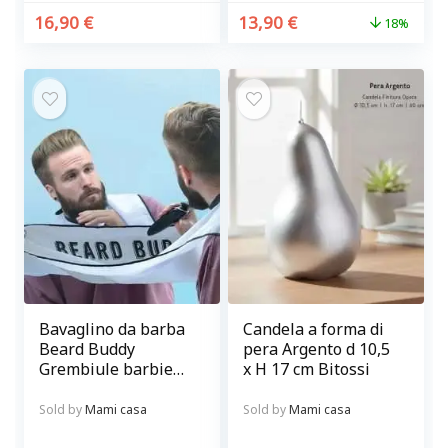
16,90
€
13,90
€
18%
Bavaglino da barba
Candela a forma di
Beard Buddy
pera Argento d 10,5
Grembiule barbiere
x H 17 cm Bitossi
con ventose per
curare la barba
Sold by
Mami casa
Sold by
Mami casa
senza sporcare