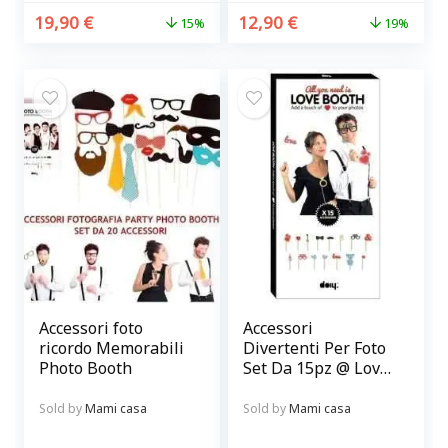
19,90
€
12,90
€
15%
19%
Accessori foto
Accessori
ricordo Memorabili
Divertenti Per Foto
Photo Booth
Set Da 15pz @ Love
Booth
Sold by
Mami casa
Sold by
Mami casa