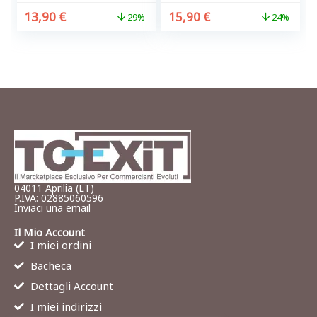
13,90
€
15,90
€
29%
24%
04011 Aprilia (LT)
P.IVA: 02885060596
Inviaci una email
Il Mio Account
I miei ordini
Bacheca
Dettagli Account
I miei indirizzi