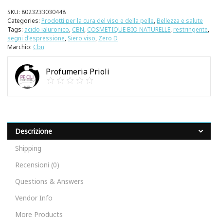
SKU:
8023233030448
Categories:
Prodotti per la cura del viso e della pelle
,
Bellezza e salute
Tags:
acido ialuronico
,
CBN
,
COSMETIQUE BIO NATURELLE
,
restringente
,
segni d'espressione
,
Siero viso
,
Zero D
Marchio:
Cbn
Profumeria Prioli
Descrizione
Shipping
Recensioni (0)
Questions & Answers
Vendor Info
More Products