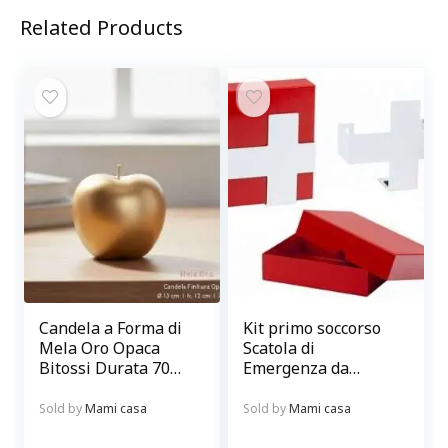
Related Products
Candela a Forma di
Kit primo soccorso
Mela Oro Opaca
Scatola di
Bitossi Durata 70
Emergenza da
ore
parete rossa e
bianca
Sold by
Mami casa
Sold by
Mami casa