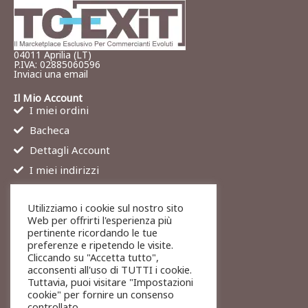
04011 Aprilia (LT)
P.IVA: 02885060596
Inviaci una email
Il Mio Account
I miei ordini
Bacheca
Dettagli Account
I miei indirizzi
Contatti
Utilizziamo i cookie sul nostro sito
Chi siamo
Web per offrirti l'esperienza più
Services
pertinente ricordando le tue
preferenze e ripetendo le visite.
Blog
Cliccando su "Accetta tutto",
Contatti
acconsenti all'uso di TUTTI i cookie.
Tuttavia, puoi visitare "Impostazioni
Legali
cookie" per fornire un consenso
Termini di servizio
controllato.