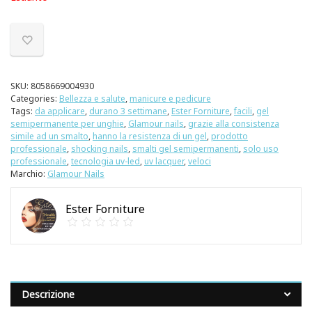
SKU:
8058669004930
Categories:
Bellezza e salute
,
manicure e pedicure
Tags:
da applicare
,
durano 3 settimane
,
Ester Forniture
,
facili
,
gel
semipermanente per unghie
,
Glamour nails
,
grazie alla consistenza
simile ad un smalto
,
hanno la resistenza di un gel
,
prodotto
professionale
,
shocking nails
,
smalti gel semipermanenti
,
solo uso
professionale
,
tecnologia uv-led
,
uv lacquer
,
veloci
Marchio:
Glamour Nails
Ester Forniture
Descrizione