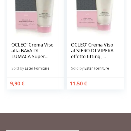
OCLEO’ Crema Viso
OCLEO’ Crema Viso
alla BAVA DI
al SIERO DI VIPERA
LUMACA Super
effetto lifting ,
idratante,
rimpolpante
antirughe
Sold by
Ester Forniture
Sold by
Ester Forniture
schiarente
9,90
€
11,50
€