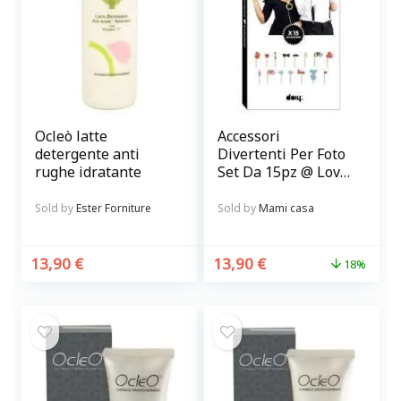
Ocleò latte
Accessori
detergente anti
Divertenti Per Foto
rughe idratante
Set Da 15pz @ Love
Booth
Sold by
Ester Forniture
Sold by
Mami casa
13,90
€
13,90
€
18%