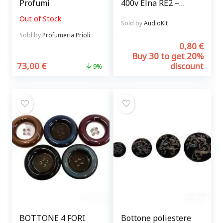
Profumi
400v Elna RE2 –
fissaggio verticale
Out of Stock
Sold by
AudioKit
Sold by
Profumeria Prioli
0,80
€
Buy 30 to get 20%
73,00
€
discount
9%
BOTTONE 4 FORI
Bottone poliestere