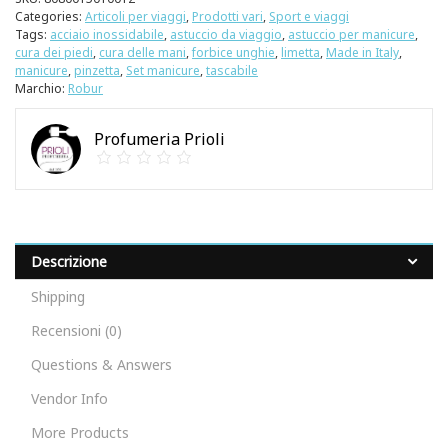
Categories:
Articoli per viaggi
,
Prodotti vari
,
Sport e viaggi
Tags:
acciaio inossidabile
,
astuccio da viaggio
,
astuccio per manicure
,
cura dei piedi
,
cura delle mani
,
forbice unghie
,
limetta
,
Made in Italy
,
manicure
,
pinzetta
,
Set manicure
,
tascabile
Marchio:
Robur
Profumeria Prioli
Descrizione
Shipping
Recensioni (0)
Questions & Answers
Vendor Info
More Products