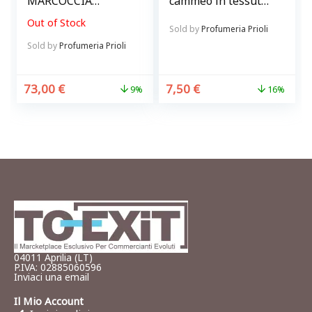
MARCOCCIA
cammeo in tessuto
PROFUMI
matelassè bianco
Out of Stock
ARTIGIANI
Look Company Hair
Sold by
Profumeria Prioli
& accessories
Sold by
Profumeria Prioli
73,00
€
7,50
€
9%
16%
04011 Aprilia (LT)
P.IVA: 02885060596
Inviaci una email
Il Mio Account