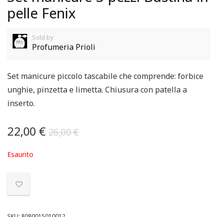
pelle Fenix
Sold by
Profumeria Prioli
Set manicure piccolo tascabile che comprende: forbice
unghie, pinzetta e limetta. Chiusura con patella a
inserto.
22,00
€
26,00
€
Esaurito
SKU:
8080015010012