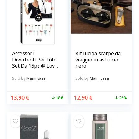
Accessori
Kit lucida scarpe da
Divertenti Per Foto
viaggio in astuccio
Set Da 15pz @ Love
nero
Booth
Sold by
Mami casa
Sold by
Mami casa
13,90
€
12,90
€
18%
26%