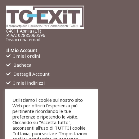
04011 Aprilia (LT)
P.IVA: 02885060596
Inviaci una email
Il Mio Account
I miei ordini
Bacheca
Dettagli Account
I miei indirizzi
Contatti
Utilizziamo i cookie sul nostro sito
Chi siamo
Web per offrirti l'esperienza più
Services
pertinente ricordando le tue
preferenze e ripetendo le visite.
Blog
Cliccando su "Accetta tutto",
Contatti
acconsenti all'uso di TUTTI i cookie.
Tuttavia, puoi visitare "Impostazioni
Legali