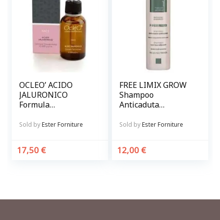
OCLEO’ ACIDO
FREE LIMIX GROW
JALURONICO
Shampoo
Formula
Anticaduta
concentrata 15.000
Rinforzante per
p.p.m.
capelli
Sold by
Ester Forniture
Sold by
Ester Forniture
17,50
€
12,00
€