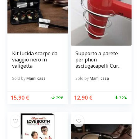
Kit lucida scarpe da
Supporto a parete
viaggio nero in
per phon
valigetta
asciugacapelli Curl
in metallo Balvi
Sold by
Mami casa
Sold by
Mami casa
15,90
€
12,90
€
29%
32%