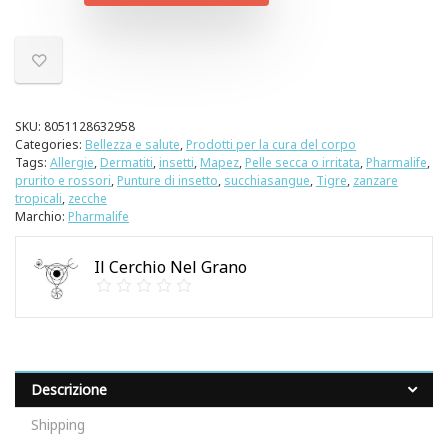
SKU:
8051128632958
Categories:
Bellezza e salute
,
Prodotti per la cura del corpo
Tags:
Allergie
,
Dermatiti
,
insetti
,
Mapez
,
Pelle secca o irritata
,
Pharmalife
,
prurito e rossori
,
Punture di insetto
,
succhiasangue
,
Tigre
,
zanzare
tropicali
,
zecche
Marchio:
Pharmalife
Il Cerchio Nel Grano
Descrizione
Shipping