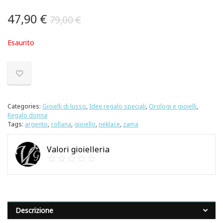
47,90
€
79,00
€
Esaurito
Categories:
Gioielli di lusso
,
Idee regalo speciali
,
Orologi e gioielli
,
Regalo donna
Tags:
argento
,
collana
,
gioiello
,
neklace
,
zama
Valori gioielleria
Descrizione