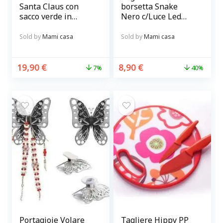
Santa Claus con
borsetta Snake
sacco verde in
Nero c/Luce Led
ceramica
Ordina Borsa
novità
Sold by
Mami casa
Sold by
Mami casa
19,90
€
8,90
€
7%
40%
Portagioie Volare
Tagliere Hippy PP