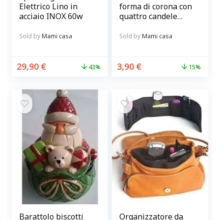
Elettrico Lino in
forma di corona con
acciaio INOX 60w
quattro candele
rosse
Sold by
Mami casa
Sold by
Mami casa
29,90
€
3,90
€
43%
15%
Barattolo biscotti
Organizzatore da