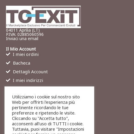
04011 Aprilia (LT)
P.IVA: 02885060596
Inviaci una email
Il Mio Account
I miei ordini
Bacheca
Dettagli Account
I miei indirizzi
Contatti
Utilizziamo i cookie sul nostro sito
Chi siamo
Web per offrirti l'esperienza più
Services
pertinente ricordando le tue
preferenze e ripetendo le visite.
Blog
Cliccando su "Accetta tutto",
Contatti
acconsenti all'uso di TUTTI i cookie.
Tuttavia, puoi visitare "Impostazioni
Legali