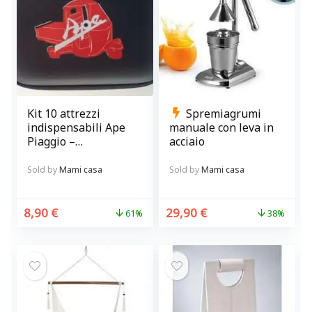
Kit 10 attrezzi
Spremiagrumi
indispensabili Ape
manuale con leva in
Piaggio –
acciaio
Manutenzione
facile e veloce
Sold by
Mami casa
Sold by
Mami casa
8,90
€
29,90
€
61%
38%