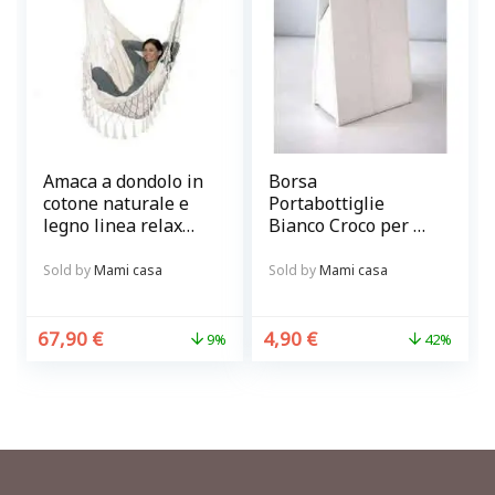
Amaca a dondolo in
Borsa
cotone naturale e
Portabottiglie
legno linea relax
Bianco Croco per 2
Mai Uguali
Bottiglie – Regalare
bottiglie di vino con
Sold by
Mami casa
Sold by
Mami casa
stile
67,90
€
4,90
€
9%
42%