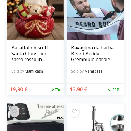
Barattolo biscotti
Bavaglino da barba
Santa Claus con
Beard Buddy
sacco rosso in
Grembiule barbiere
ceramica
con ventose per
curare la barba
Sold by
Mami casa
Sold by
Mami casa
senza sporcare
19,90
€
13,90
€
7%
29%