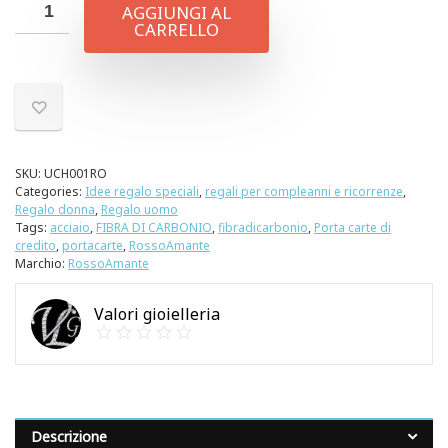
AGGIUNGI AL
CARRELLO
SKU:
UCH001RO
Categories:
Idee regalo speciali
,
regali per compleanni e ricorrenze
,
Regalo donna
,
Regalo uomo
Tags:
acciaio
,
FIBRA DI CARBONIO
,
fibradicarbonio
,
Porta carte di
credito
,
portacarte
,
RossoAmante
Marchio:
RossoAmante
Valori gioielleria
Descrizione