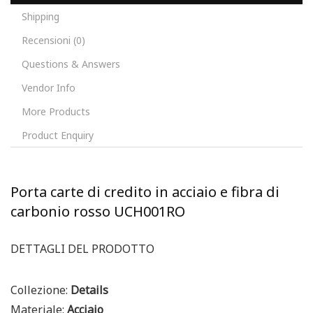
Shipping
Recensioni (0)
Questions & Answers
Vendor Info
More Products
Product Enquiry
Porta carte di credito in acciaio e fibra di
carbonio rosso UCH001RO
DETTAGLI DEL PRODOTTO
Collezione:
Details
Materiale:
Acciaio