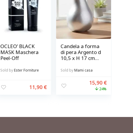
OCLEO’ BLACK
Candela a forma
MASK Maschera
di pera Argento d
Peel-Off
10,5 x H 17 cm
Bitossi
Sold by
Ester Forniture
Sold by
Mami casa
15,90
€
11,90
€
24%