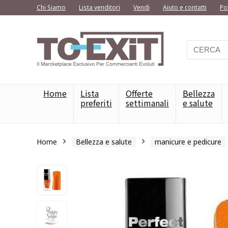
Chi Siamo
Lista venditori
Vendi
Aiuto e contatti
Po
Home
Lista
Offerte
Bellezza
preferiti
settimanali
e salute
Home
Bellezza e salute
manicure e pedicure