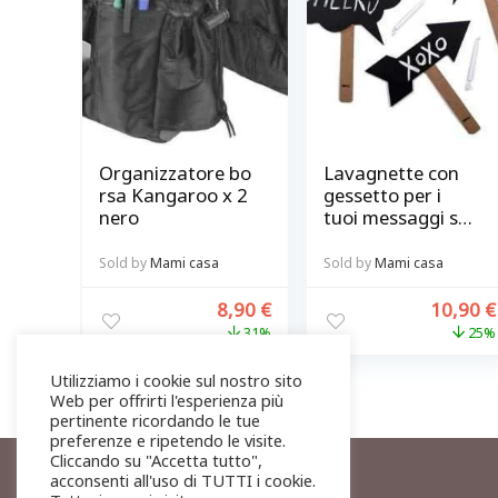
Organizzatore bo
Lavagnette con
rsa Kangaroo x 2
gessetto per i
nero
tuoi messaggi set
3pz @ chalky-
talkies
Sold by
Mami casa
Sold by
Mami casa
8,90
€
10,90
€
31%
25%
Utilizziamo i cookie sul nostro sito
Web per offrirti l'esperienza più
pertinente ricordando le tue
preferenze e ripetendo le visite.
Cliccando su "Accetta tutto",
acconsenti all'uso di TUTTI i cookie.