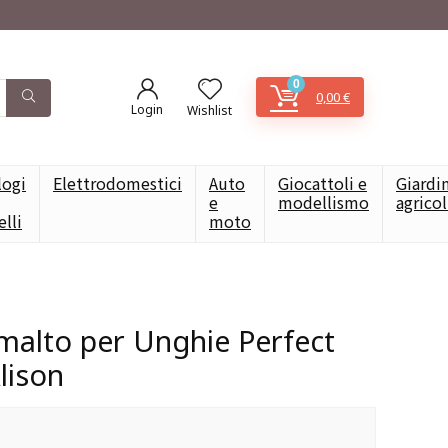
0
0,00
€
Login
Wishlist
logi
Elettrodomestici
Auto
Giocattoli e
Giardi
e
modellismo
agrico
elli
moto
alto per Unghie Perfect
lison