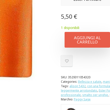
5,50
€
1 disponibili
AGGIUNGI AL
CARRELLO
SKU:
3529311054320
Categories:
Bellezza e salute
,
mani
Tags:
alison 5432
,
con una formula
leggermente arrotondato
,
Ester Fo
professionale
,
smalto oer unghie
,
Marchio:
Peggy Sage