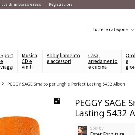
litica di rimborso e reso
Registrati ora
Tutte le categorie
Sport
Musica,
Abbigliamento
Casa,
Oro
e
CD e
e accessori
arredamento
e
viaggi
vinili
e cucina
gioi
PEGGY SAGE Smalto per Unghie Perfect Lasting 5432 Alison
PEGGY SAGE Sm
Lasting 5432 A
Sold by
Ester Forniture