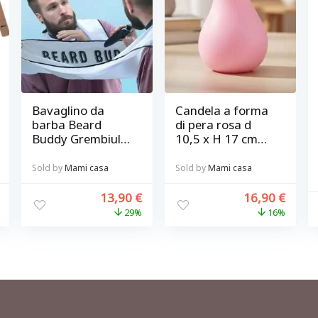
Bavaglino da
Candela a forma
barba Beard
di pera rosa d
Buddy Grembiule
10,5 x H 17 cm
barbiere con
Bitossi diffusione
ventose per
Sold by
Mami casa
Sold by
Mami casa
curare la barba
senza sporcare
13,90
€
16,90
€
29%
16%