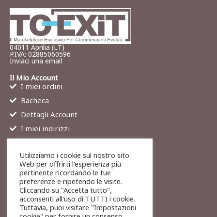
04011 Aprilia (LT)
P.IVA: 02885060596
Inviaci una email
Il Mio Account
I miei ordini
Bacheca
Dettagli Account
I miei indirizzi
Contatti
Utilizziamo i cookie sul nostro sito
Chi siamo
Web per offrirti l'esperienza più
Services
pertinente ricordando le tue
preferenze e ripetendo le visite.
Blog
Cliccando su "Accetta tutto",
Contatti
acconsenti all'uso di TUTTI i cookie.
Tuttavia, puoi visitare "Impostazioni
Legali
cookie" per fornire un consenso