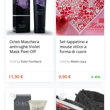
Ocleò Maschera
Set tappetino e
antirughe Violet
mouse ottico a
Mask Peel-Off
forma di cuore
Sold by
Ester Forniture
Sold by
Mami casa
11,90
€
9,90
€
45%