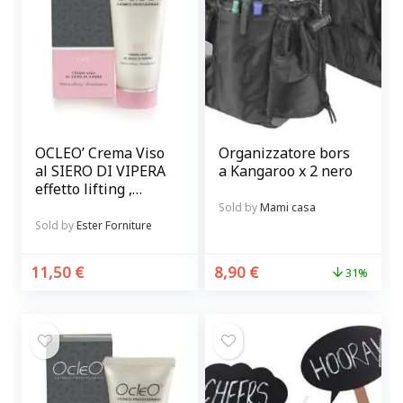
OCLEO’ Crema Viso
Organizzatore bors
al SIERO DI VIPERA
a Kangaroo x 2 nero
effetto lifting ,
rimpolpante
Sold by
Mami casa
Sold by
Ester Forniture
11,50
€
8,90
€
31%