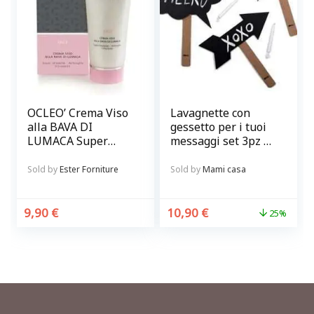
OCLEO’ Crema Viso
Lavagnette con
alla BAVA DI
gessetto per i tuoi
LUMACA Super
messaggi set 3pz @
idratante,
chalky-talkies
antirughe
Sold by
Ester Forniture
Sold by
Mami casa
schiarente
9,90
€
10,90
€
25%