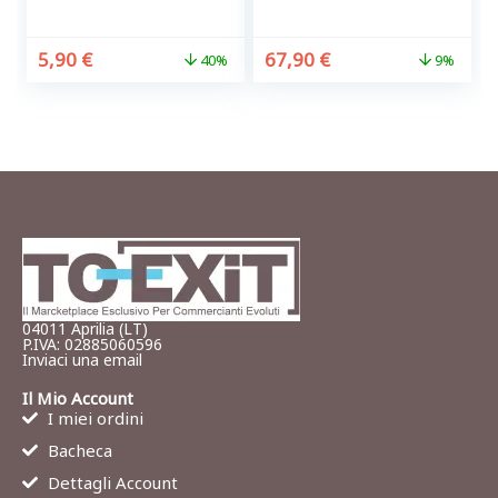
5,90
€
67,90
€
40%
9%
04011 Aprilia (LT)
P.IVA: 02885060596
Inviaci una email
Il Mio Account
I miei ordini
Bacheca
Dettagli Account