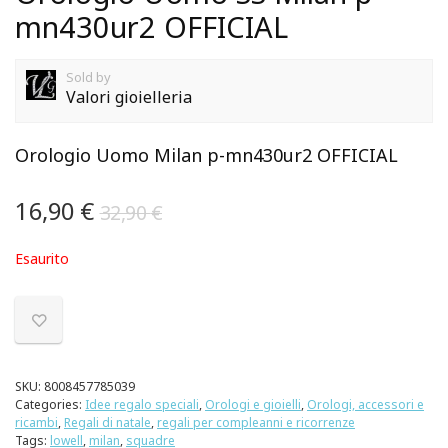
mn430ur2 OFFICIAL
Sold by
Valori gioielleria
Orologio Uomo Milan p-mn430ur2 OFFICIAL
16,90
€
32,90
€
Esaurito
SKU:
8008457785039
Categories:
Idee regalo speciali
,
Orologi e gioielli
,
Orologi, accessori e
ricambi
,
Regali di natale
,
regali per compleanni e ricorrenze
Tags:
lowell
,
milan
,
squadre