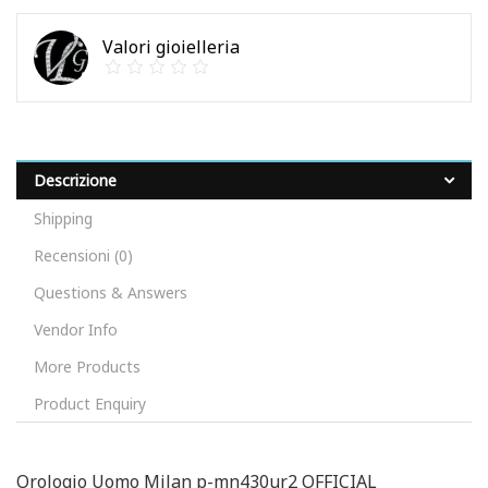
Valori gioielleria
Descrizione
Shipping
Recensioni (0)
Questions & Answers
Vendor Info
More Products
Product Enquiry
Orologio Uomo Milan p-mn430ur2 OFFICIAL