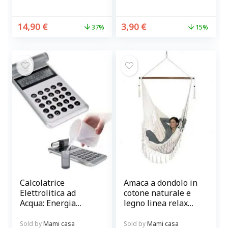
14,90
€
3,90
€
37%
15%
Calcolatrice
Amaca a dondolo in
Elettrolitica ad
cotone naturale e
Acqua: Energia
legno linea relax
Sostenibile e
Mai Uguali
Innovativa
Sold by
Mami casa
Sold by
Mami casa