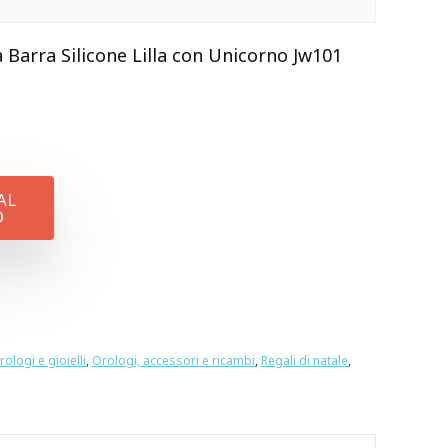
Barra Silicone Lilla con Unicorno Jw101
AL
O
rologi e gioielli
,
Orologi, accessori e ricambi
,
Regali di natale
,