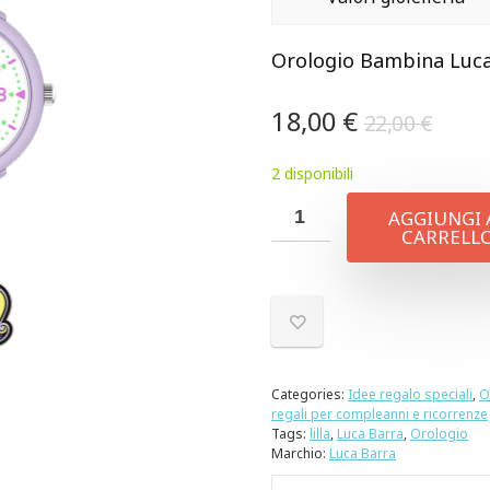
Orologio Bambina Luca 
18,00
€
22,00
€
2 disponibili
AGGIUNGI 
CARRELL
Categories:
Idee regalo speciali
,
O
regali per compleanni e ricorrenze
Tags:
lilla
,
Luca Barra
,
Orologio
Marchio:
Luca Barra