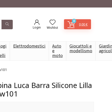
0
0,00
€
Login
Wishlist
logi
Elettrodomestici
Auto
Giocattoli e
Giardi
e
modellismo
agrico
elli
moto
Jw101
na Luca Barra Silicone Lilla
Jw101