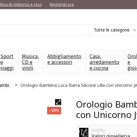
litica di rimborso e reso
Registrati ora
Tutte le categorie
Sport
Musica,
Abbigliamento
Casa,
Oro
e
CD e
e accessori
arredamento
e
viaggi
vinili
e cucina
gioi
cambi
Orologio Bambina Luca Barra Silicone Lilla con Unicorno 
Orologio Bambi
- 18%
con Unicorno 
Sold by
Valori gioielleria