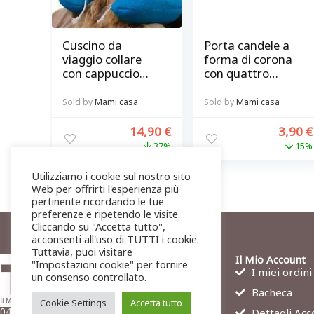
Cuscino da
Porta candele a
viaggio collare
forma di corona
con cappuccio
con quattro
turchese Relax in
candele rosse
progress
Sold by
Mami casa
Sold by
Mami casa
14,90
€
3,90
€
37%
15%
Utilizziamo i cookie sul nostro sito
Web per offrirti l'esperienza più
pertinente ricordando le tue
preferenze e ripetendo le visite.
Cliccando su "Accetta tutto",
acconsenti all'uso di TUTTI i cookie.
Tuttavia, puoi visitare
Il Mio Account
"Impostazioni cookie" per fornire
I miei ordini
un consenso controllato.
Bacheca
Cookie Settings
Accetta tutto
04011 Aprilia (LT)
Dettagli Acc