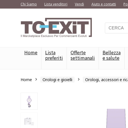
Chi Siamo
Lista venditori
Vendi
Aiuto e contatti
Po
Home
Lista
Offerte
Bellezza
preferiti
settimanali
e salute
Home
Orologi e gioielli
Orologi, accessori e ri