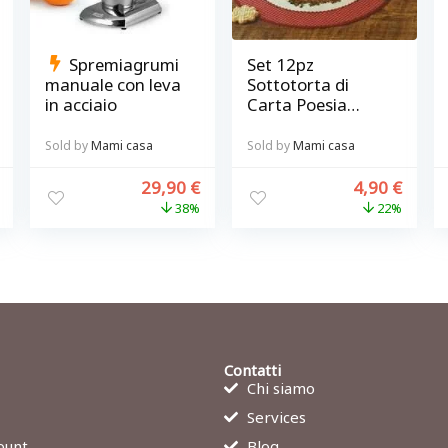
Spremiagrumi
Set 12pz
manuale con leva
Sottotorta di
in acciaio
Carta Poesia
Invernale
diametro 28 e 37
Sold by
Mami casa
Sold by
Mami casa
cm
29,90
€
4,90
€
38%
22%
Contatti
Chi siamo
Services
ount
Blog