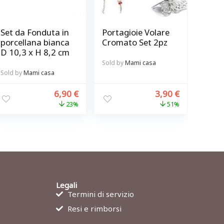
Set da Fonduta in
Portagioie Volare
porcellana bianca
Cromato Set 2pz
D 10,3 x H 8,2 cm
Sold by
Mami casa
Sold by
Mami casa
6,90
€
3,90
€
23%
51%
Legali
Termini di servizio
Resi e rimborsi