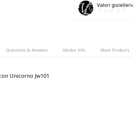
Valori gioielleri
Questions & Answers
Vendor Info
More Products
 con Unicorno Jw101