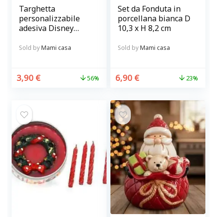
Targhetta
Set da Fonduta in
personalizzabile
porcellana bianca D
adesiva Disney
10,3 x H 8,2 cm
Princess Decofun
Sold by
Mami casa
Sold by
Mami casa
3,90
€
6,90
€
56%
23%