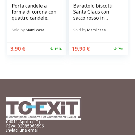
Porta candele a
Barattolo biscotti
forma di corona con
Santa Claus con
quattro candele
sacco rosso in
rosse
ceramica
Sold by
Mami casa
Sold by
Mami casa
3,90
€
19,90
€
15%
7%
04011 Aprilia (LT)
P.IVA: 02885060596
Inviaci una email