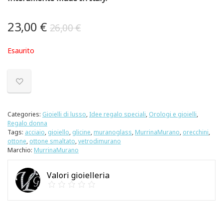
23,00
€
26,00
€
Esaurito
Categories:
Gioielli di lusso
,
Idee regalo speciali
,
Orologi e gioielli
,
Regalo donna
Tags:
acciaio
,
gioiello
,
glicine
,
muranoglass
,
MurrinaMurano
,
orecchini
,
ottone
,
ottone smaltato
,
vetrodimurano
Marchio:
MurrinaMurano
Valori gioielleria