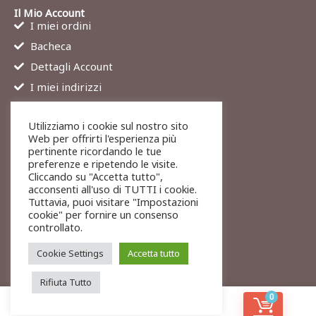
Il Mio Account
I miei ordini
Bacheca
Dettagli Account
I miei indirizzi
Contatti
Utilizziamo i cookie sul nostro sito
Chi siamo
Web per offrirti l'esperienza più
Services
pertinente ricordando le tue
preferenze e ripetendo le visite.
Blog
Cliccando su "Accetta tutto",
Contatti
acconsenti all'uso di TUTTI i cookie.
Tuttavia, puoi visitare "Impostazioni
Legali
cookie" per fornire un consenso
Termini di servizio
controllato.
Resi e rimborsi
Cookie Settings
Accetta tutto
Rifiuta Tutto
0
© 2026 To-Exit
Privacy
Cookies