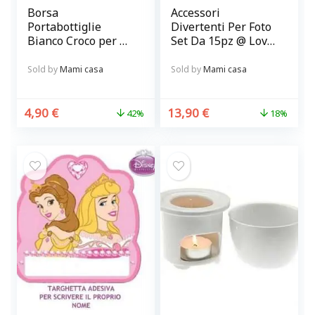
Borsa
Accessori
Portabottiglie
Divertenti Per Foto
Bianco Croco per 2
Set Da 15pz @ Love
Bottiglie – Regalare
Booth
bottiglie di vino con
Sold by
Mami casa
Sold by
Mami casa
stile
4,90
€
13,90
€
42%
18%