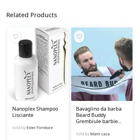
Related Products
Nanoplex Shampoo
Bavaglino da barba
Lisciante
Beard Buddy
Grembiule barbiere
con ventose per
Sold by
Ester Forniture
curare la barba
Sold by
Mami casa
senza sporcare