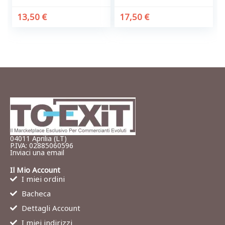
13,50
€
17,50
€
04011 Aprilia (LT)
P.IVA: 02885060596
Inviaci una email
Il Mio Account
I miei ordini
Bacheca
Dettagli Account
I miei indirizzi