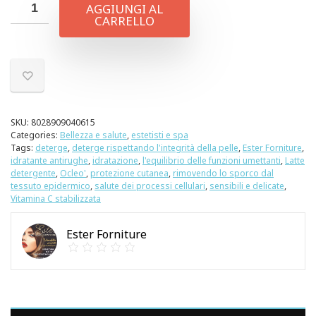
AGGIUNGI AL
CARRELLO
SKU:
8028909040615
Categories:
Bellezza e salute
,
estetisti e spa
Tags:
deterge
,
deterge rispettando l'integrità della pelle
,
Ester Forniture
,
idratante antirughe
,
idratazione
,
l'equilibrio delle funzioni umettanti
,
Latte
detergente
,
Ocleo'
,
protezione cutanea
,
rimovendo lo sporco dal
tessuto epidermico
,
salute dei processi cellulari
,
sensibili e delicate
,
Vitamina C stabilizzata
Ester Forniture