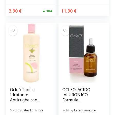
3,90
€
11,90
€
38%
Ocleò Tonico
OCLEO’ ACIDO
Idratante
JALURONICO
Antirughe con
Formula
vitamina C 500 ml
concentrata 15.000
p.p.m.
Sold by
Ester Forniture
Sold by
Ester Forniture