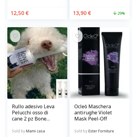
12,50
€
13,90
€
29%
Rullo adesivo Leva
Ocleò Maschera
Pelucchi osso di
antirughe Violet
cane 2 pz Bone
Mask Peel-Off
Roller
Sold by
Mami casa
Sold by
Ester Forniture