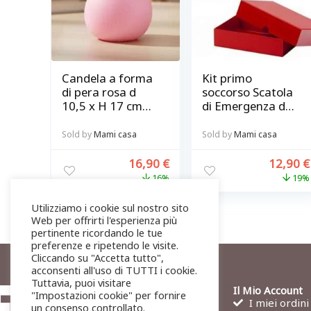
Candela a forma
Kit primo
di pera rosa d
soccorso Scatola
10,5 x H 17 cm
di Emergenza da
Bitossi diffusione
parete rossa e
bianca
Sold by
Mami casa
Sold by
Mami casa
16,90
€
12,90
€
16%
19%
Utilizziamo i cookie sul nostro sito
Web per offrirti l'esperienza più
pertinente ricordando le tue
preferenze e ripetendo le visite.
Cliccando su "Accetta tutto",
acconsenti all'uso di TUTTI i cookie.
Tuttavia, puoi visitare
Il Mio Account
"Impostazioni cookie" per fornire
I miei ordini
un consenso controllato.