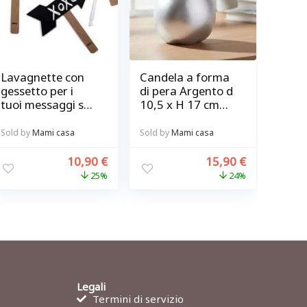
Lavagnette con
Candela a forma
gessetto per i
di pera Argento d
tuoi messaggi set
10,5 x H 17 cm
3pz @ chalky-
Bitossi
talkies
Sold by
Mami casa
Sold by
Mami casa
10,90
€
15,90
€
25%
24%
Legali
Termini di servizio