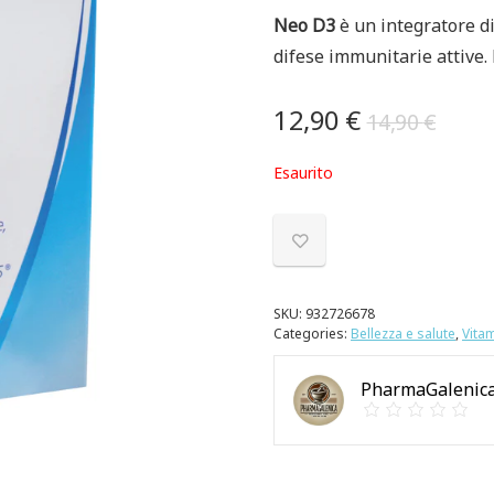
Neo D3
è un integratore di
difese immunitarie attive. 
12,90
€
14,90
€
Esaurito
SKU:
932726678
Categories:
Bellezza e salute
,
Vitam
PharmaGalenica