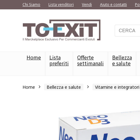
Chi Siamo
Lista venditori
Vendi
Aiuto e contatti
Po
Home
Lista
Offerte
Bellezza
preferiti
settimanali
e salute
Home
Bellezza e salute
Vitamine e integratori