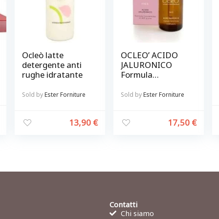
Ocleò latte
OCLEO’ ACIDO
detergente anti
JALURONICO
rughe idratante
Formula
concentrata
15.000 p.p.m.
Sold by
Ester Forniture
Sold by
Ester Forniture
13,90
€
17,50
€
Contatti
Chi siamo