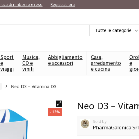
litica di rimborso e reso
Registrati ora
Tutte le categorie
Sport
Musica,
Abbigliamento
Casa,
Oro
e
CD e
e accessori
arredamento
e
viaggi
vinili
e cucina
gioi
Neo D3 – Vitamina D3
Neo D3 – Vita
- 13%
Sold by
PharmaGalenica Srl