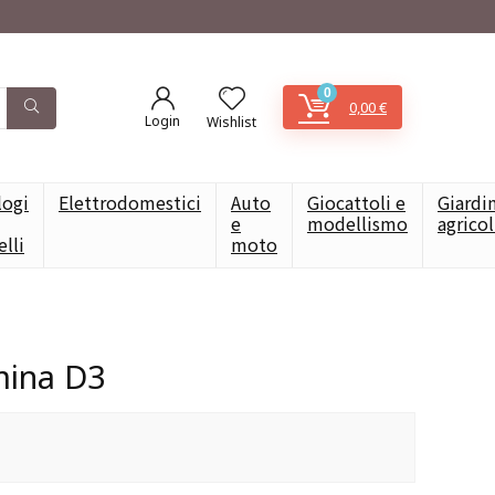
0
0,00
€
Login
Wishlist
logi
Elettrodomestici
Auto
Giocattoli e
Giardi
e
modellismo
agrico
elli
moto
mina D3