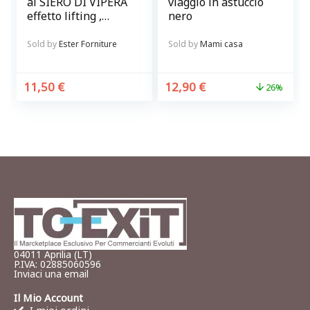
al SIERO DI VIPERA
viaggio in astuccio
effetto lifting ,
nero
rimpolpante
Sold by
Ester Forniture
Sold by
Mami casa
11,50
€
12,90
€
26%
04011 Aprilia (LT)
P.IVA: 02885060596
Inviaci una email
Il Mio Account