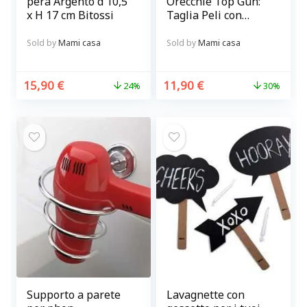
pera Argento d 10,5
Orecchie Top Gun:
x H 17 cm Bitossi
Taglia Peli con
Precisione e
Sicurezza
Sold by
Mami casa
Sold by
Mami casa
15,90
€
11,90
€
24%
30%
Supporto a parete
Lavagnette con