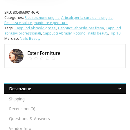
SKU:
8058669014670
Categories:
Ricostruzione unghie
,
Articoli per la cura delle unghie
,
Bellezza e salute
,
manicure e pedicure
Tags:
Cappucci Abrasivi grossi
,
Cappucci abrasivi per fresa
,
Cappucci
abrasivi professionali
,
Cappucci Abrasivi Rotondi
,
nails beauty
,
Tip 10
Marchio:
Nails Beauty
Ester Forniture
Descrizione
Shipping
Recensioni (0)
Questions & Answers
Vendor Info