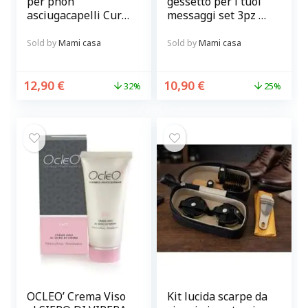
per phon
gessetto per i tuoi
asciugacapelli Curl
messaggi set 3pz @
in metallo Balvi
chalky-talkies
Sold by
Mami casa
Sold by
Mami casa
12,90
€
10,90
€
32%
25%
OCLEO’ Crema Viso
Kit lucida scarpe da