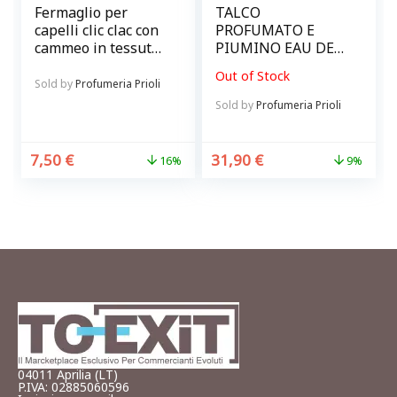
Fermaglio per
TALCO
capelli clic clac con
PROFUMATO E
cammeo in tessuto
PIUMINO EAU DE
matelassè bianco
MUSC BLANC RNC
Out of Stock
Look Company Hair
Sold by
Profumeria Prioli
& accessories
Sold by
Profumeria Prioli
7,50
€
31,90
€
16%
9%
04011 Aprilia (LT)
P.IVA: 02885060596