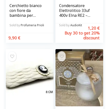
Cerchietto bianco
Condensatore
con fiore da
Elettrolitico 33uf
bambina per
400v Elna RE2 –
cerimonia
fissaggio verticale
Sold by
Profumeria Prioli
Sold by
AudioKit
1,20
€
Buy 30 to get 20%
9,90
€
discount