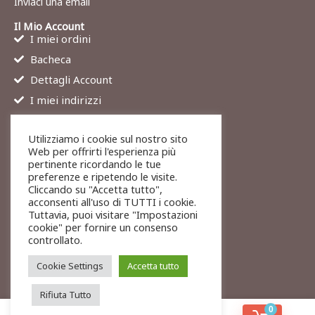
Inviaci una email
Il Mio Account
I miei ordini
Bacheca
Dettagli Account
I miei indirizzi
Contatti
Utilizziamo i cookie sul nostro sito
Chi siamo
Web per offrirti l'esperienza più
Services
pertinente ricordando le tue
preferenze e ripetendo le visite.
Blog
Cliccando su "Accetta tutto",
Contatti
acconsenti all'uso di TUTTI i cookie.
Tuttavia, puoi visitare "Impostazioni
Legali
cookie" per fornire un consenso
Termini di servizio
controllato.
Resi e rimborsi
Cookie Settings
Accetta tutto
Rifiuta Tutto
0