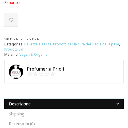
Esaurito
SKU:
8023233260524
Categories:
Bellezza e salute
,
Prodotti per la cura del viso e della pelle
,
Prodotti vari
Marchio:
Vegan & Organic
Profumeria Prioli
Descrizione
Shipping
Recensioni (0)