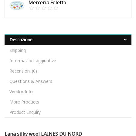
Merceria Foletto
Descrizione
Shipping
Informazioni aggiuntive
Recensioni (0)
Questions & Answers
Vendor Info
More Products
Product Enquiry
Lana silky wool LAINES DU NORD