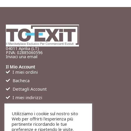
04011 Aprilia (LT)
P.IVA: 02885060596
Inviaci una email
Il Mio Account
I miei ordini
Bacheca
Dettagli Account
I miei indirizzi
Contatti
Utilizziamo i cookie sul nostro sito
Chi siamo
Web per offrirti l'esperienza più
Services
pertinente ricordando le tue
preferenze e ripetendo le visite.
Blog