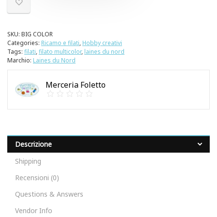
SKU:
BIG COLOR
Categories:
Ricamo e filati
,
Hobby creativi
Tags:
filati
,
filato multicolor
,
laines du nord
Marchio:
Laines du Nord
Merceria Foletto
Descrizione
Shipping
Recensioni (0)
Questions & Answers
Vendor Info