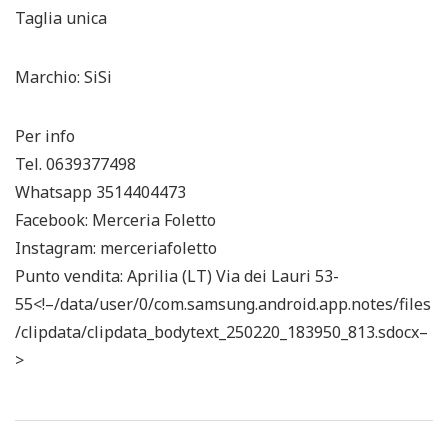
Taglia unica
Marchio: SiSi
Per info
Tel. 0639377498
Whatsapp 3514404473
Facebook: Merceria Foletto
Instagram: merceriafoletto
Punto vendita: Aprilia (LT) Via dei Lauri 53-
55<!–/data/user/0/com.samsung.android.app.notes/files
/clipdata/clipdata_bodytext_250220_183950_813.sdocx–
>