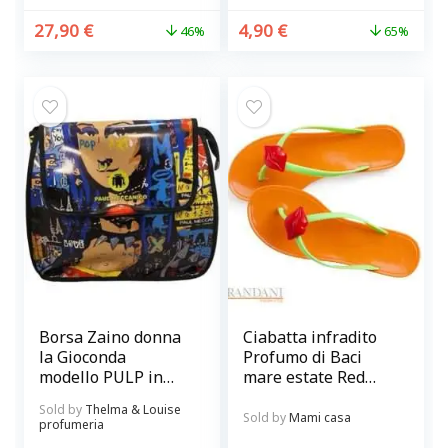
27,90
€
4,90
€
46%
65%
Borsa Zaino donna
Ciabatta infradito
la Gioconda
Profumo di Baci
modello PULP in
mare estate Red
telone camion Paul
lips TG. L ARANCIO
Sold by
Thelma & Louise
Meccanico
BRANDANI
Sold by
Mami casa
profumeria