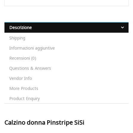
Descrizione
Shipping
Informazioni aggiuntive
Recensioni (0)
Questions & Answers
Vendor Info
More Products
Product Enquiry
Calzino donna Pinstripe SiSi