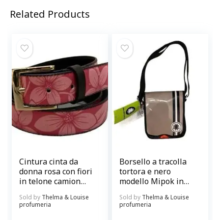
Related Products
Cintura cinta da
Borsello a tracolla
donna rosa con fiori
tortora e nero
in telone camion
modello Mipok in
Paul Meccanico
telone camion di
Sold by
Thelma & Louise
Sold by
Thelma & Louise
Paul Meccanico
profumeria
profumeria