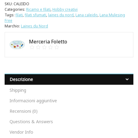
SKU:
CALEIDO
Categories:
Ricamo e filati
,
Hobby creativi
Tags:
filati
,
filati sfumati
,
laines du nord
,
Lana caleido
,
Lana Mulesing
Free
Marchio:
Laines du Nord
Merceria Foletto
Descrizione
Shipping
Informazioni aggiuntive
Recensioni (0)
Questions & Answers
Vendor Info