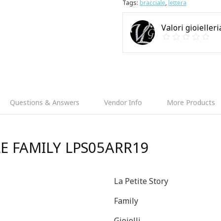
Tags:
bracciale
,
lettera
Valori gioielleri
Questions & Answers
Vendor Info
More Products
LE FAMILY LPS05ARR19
La Petite Story
Family
Gioielli