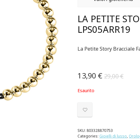
LA PETITE ST
LPS05ARR19
La Petite Story Bracciale
13,90
€
29,00
€
Esaurito
SKU:
803328870753
Categories:
Gioielli di lusso
,
Orolog