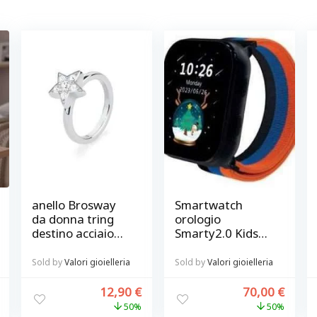
anello Brosway
Smartwatch
da donna tring
orologio
destino acciaio
Smarty2.0 Kids
con Swarovski
SW100B
misura 14
Sold by
Valori gioielleria
Sold by
Valori gioielleria
12,90
€
70,00
€
50%
50%