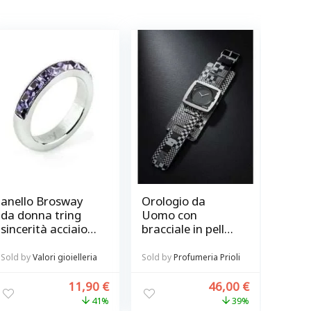
anello Brosway
Orologio da
da donna tring
Uomo con
sincerità acciaio
bracciale in pelle
con cristalli
scacchi
tanzanite
S.T.A.M.P.S.
Sold by
Valori gioielleria
Sold by
Profumeria Prioli
Swarovski misura
14
11,90
€
46,00
€
41%
39%