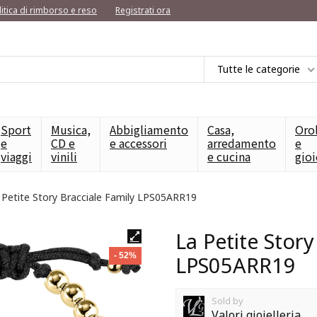
litica di rimborso e reso
Registrati ora
Tutte le categorie
Sport
Musica,
Abbigliamento
Casa,
Oro
e
CD e
e accessori
arredamento
e
viaggi
vinili
e cucina
gioi
 Petite Story Bracciale Family LPS05ARR19
La Petite Story
- 52%
LPS05ARR19
Sold by
Valori gioielleria