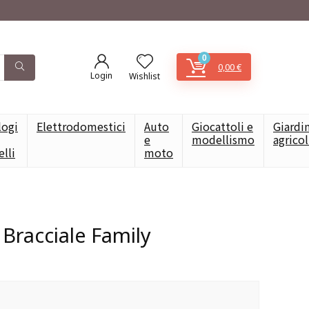
0
0,00
€
Login
Wishlist
logi
Elettrodomestici
Auto
Giocattoli e
Giardi
e
modellismo
agrico
elli
moto
 Bracciale Family