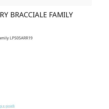
ORY BRACCIALE FAMILY
 Family LPS05ARR19
i e gioielli