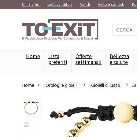
Chi Siamo
Lista venditori
Vendi
Aiuto e contatti
Po
Home
Lista
Offerte
Bellezza
preferiti
settimanali
e salute
Home
Orologi e gioielli
Gioielli di lusso
La