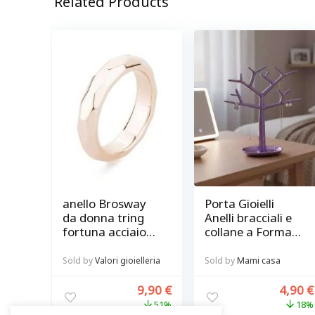
Related Products
anello Brosway
Porta Gioielli
da donna tring
Anelli bracciali e
fortuna acciaio
collane a Forma
pvd oro rosa
di Albero in
misura 14
Resina Lilla
Sold by
Valori gioielleria
Sold by
Mami casa
9,90
€
4,90
€
51%
18%