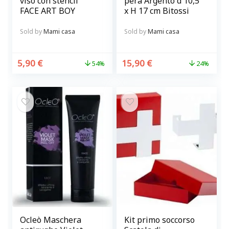
viso con stencil
pera Argento d 10,5
FACE ART BOY
x H 17 cm Bitossi
Sold by
Mami casa
Sold by
Mami casa
5,90
€
15,90
€
54%
24%
Ocleò Maschera
Kit primo soccorso