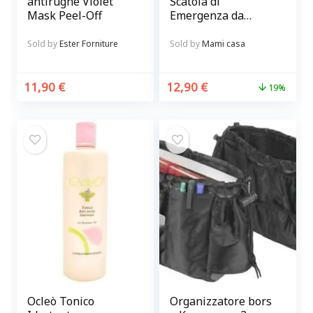
antirughe Violet
Scatola di
Mask Peel-Off
Emergenza da
parete rossa e
bianca
Sold by
Ester Forniture
Sold by
Mami casa
11,90
€
12,90
€
19%
Ocleò Tonico
Organizzatore bors