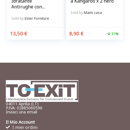
Idratante
a Kangaroo x 2 nero
Antirughe con
vitamina C 500 ml
Sold by
Mami casa
Sold by
Ester Forniture
13,50
€
8,90
€
31%
04011 Aprilia (LT)
P.IVA: 02885060596
Inviaci una email
Il Mio Account
I miei ordini