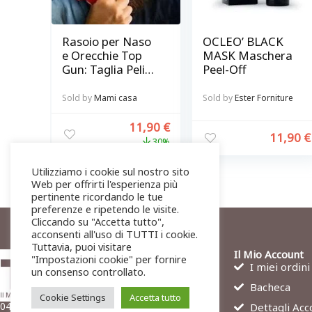
Rasoio per Naso
OCLEO’ BLACK
e Orecchie Top
MASK Maschera
Gun: Taglia Peli
Peel-Off
con Precisione e
Sicurezza
Sold by
Mami casa
Sold by
Ester Forniture
11,90
€
11,90
€
30%
Utilizziamo i cookie sul nostro sito
Web per offrirti l'esperienza più
pertinente ricordando le tue
preferenze e ripetendo le visite.
Cliccando su "Accetta tutto",
acconsenti all'uso di TUTTI i cookie.
Tuttavia, puoi visitare
Il Mio Account
"Impostazioni cookie" per fornire
I miei ordini
un consenso controllato.
Bacheca
Cookie Settings
Accetta tutto
04011 Aprilia (LT)
Dettagli Acc