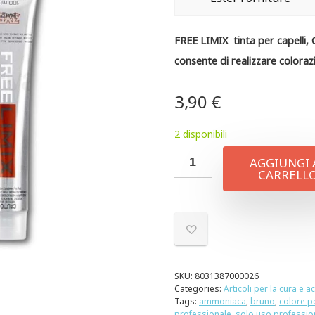
FREE LIMIX tinta per capelli,
consente di realizzare colorazi
3,90
€
2 disponibili
AGGIUNGI 
CARRELL
SKU:
8031387000026
Categories:
Articoli per la cura e a
Tags:
ammoniaca
,
bruno
,
colore pe
professionale
,
solo uso professio