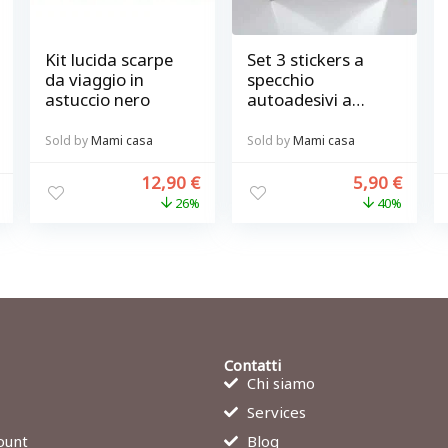
Kit lucida scarpe
Set 3 stickers a
da viaggio in
specchio
astuccio nero
autoadesivi a
forma di stella
Sold by
Mami casa
Sold by
Mami casa
12,90
€
5,90
€
26%
40%
Contatti
Chi siamo
Services
ount
Blog