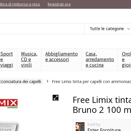
litica di rimborso e reso
Registrati ora
Tutte le categorie
Sport
Musica,
Abbigliamento
Casa,
Oro
e
CD e
e accessori
arredamento
e
viaggi
vinili
e cucina
gioi
acconciatura dei capelli
Free Limix tinta per capelli con ammonia
Free Limix tin
Bruno 2 100 m
Sold by
Ester Forniture