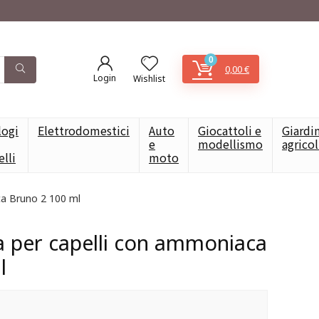
0
0,00
€
Login
Wishlist
logi
Elettrodomestici
Auto
Giocattoli e
Giardi
e
modellismo
agrico
elli
moto
ca Bruno 2 100 ml
ta per capelli con ammoniaca
l