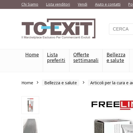
Chi Siamo
Lista venditori
Vendi
Aiuto e contatti
Po
Home
Lista
Offerte
Bellezza
preferiti
settimanali
e salute
Home
Bellezza e salute
Articoli per la cura e 