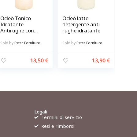
Ocleò Tonico
Ocleò latte
Idratante
detergente anti
Antirughe con
rughe idratante
vitamina C 500
ml
Sold by
Ester Forniture
Sold by
Ester Forniture
13,50
€
13,90
€
Legali
Termini di servizio
Resi e rimborsi