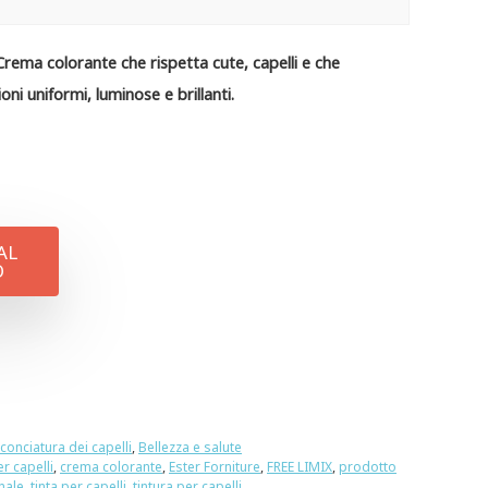
Crema colorante che rispetta cute, capelli e che
oni uniformi, luminose e brillanti.
AL
O
cconciatura dei capelli
,
Bellezza e salute
r capelli
,
crema colorante
,
Ester Forniture
,
FREE LIMIX
,
prodotto
nale
,
tinta per capelli
,
tintura per capelli