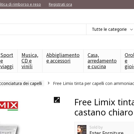
litica di rimborso e reso
Registrati ora
Tutte le categorie
Sport
Musica,
Abbigliamento
Casa,
Oro
e
CD e
e accessori
arredamento
e
viaggi
vinili
e cucina
gioi
acconciatura dei capelli
Free Limix tinta per capelli con ammonia
Free Limix tin
castano chiaro
Sold by
Ester Forniture