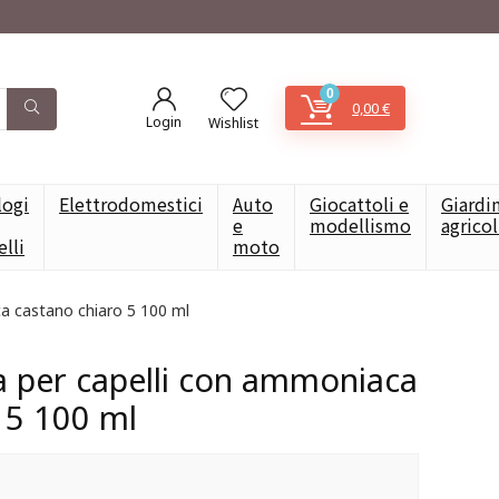
0
0,00
€
Login
Wishlist
logi
Elettrodomestici
Auto
Giocattoli e
Giardi
e
modellismo
agrico
elli
moto
ca castano chiaro 5 100 ml
ta per capelli con ammoniaca
 5 100 ml