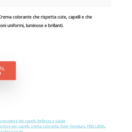
Crema colorante che rispetta cute, capelli e che
oni uniformi, luminose e brillanti.
AL
O
cconciatura dei capelli
,
Bellezza e salute
colore per capelli
,
crema colorante
,
Ester Forniture
,
FREE LIMIX
,
professionale