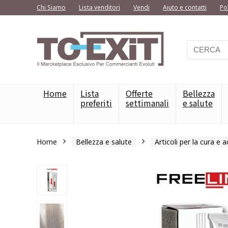
Chi Siamo
Lista venditori
Vendi
Aiuto e contatti
Po
Home
Lista
Offerte
Bellezza
preferiti
settimanali
e salute
Home
Bellezza e salute
Articoli per la cura e 