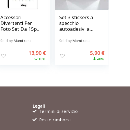
Accessori
Set 3 stickers a
Divertenti Per
specchio
Foto Set Da 15pz
autoadesivi a
@ Love Booth
forma di stella
Sold by
Mami casa
Sold by
Mami casa
13,90
€
5,90
€
18%
40%
Legali
Termini di servizio
Resi e rimborsi