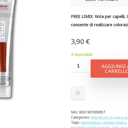
FREE LIMIX tinta per capelli,
consente di realizzare colorazi
3,90
€
4 disponibili
AGGIUNGI 
CARRELL
SKU:
8031387000057
Categories:
Articoli per la cura e a
Tags:
ammoniaca
,
castano chiaro
,
prodotto professionale
,
solo uso 