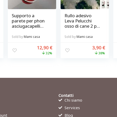
Supporto a
Rullo adesivo
parete per phon
Leva Pelucchi
asciugacapelli
osso di cane 2 pz
Curl in metallo
Bone Roller
Balvi
Sold by
Mami casa
Sold by
Mami casa
12,90
€
3,90
€
32%
38%
Contatti
Chi siamo
Services
ount
Blog