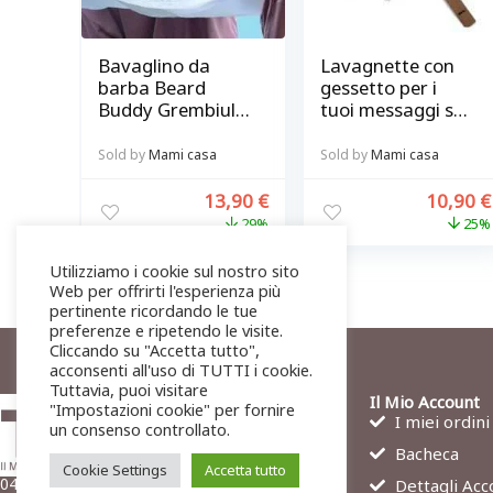
Bavaglino da
Lavagnette con
barba Beard
gessetto per i
Buddy Grembiule
tuoi messaggi set
barbiere con
3pz @ chalky-
ventose per
talkies
Sold by
Mami casa
Sold by
Mami casa
curare la barba
senza sporcare
13,90
€
10,90
€
29%
25%
Utilizziamo i cookie sul nostro sito
Web per offrirti l'esperienza più
pertinente ricordando le tue
preferenze e ripetendo le visite.
Cliccando su "Accetta tutto",
acconsenti all'uso di TUTTI i cookie.
Tuttavia, puoi visitare
Il Mio Account
"Impostazioni cookie" per fornire
I miei ordini
un consenso controllato.
Bacheca
Cookie Settings
Accetta tutto
04011 Aprilia (LT)
Dettagli Acc