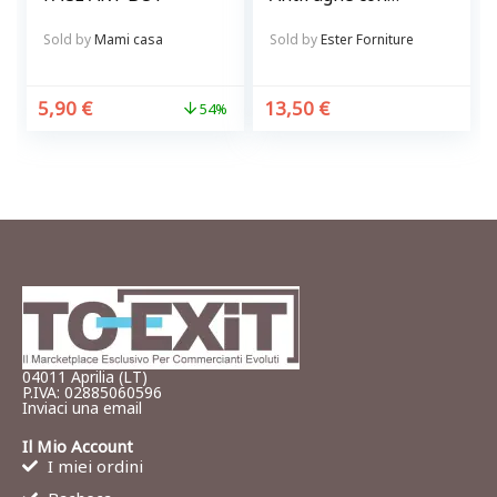
vitamina C 500 ml
Sold by
Mami casa
Sold by
Ester Forniture
5,90
€
13,50
€
54%
04011 Aprilia (LT)
P.IVA: 02885060596
Inviaci una email
Il Mio Account
I miei ordini