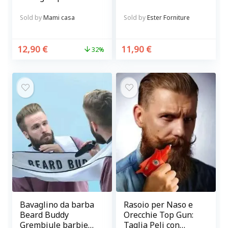
in metallo Balvi
Sold by
Mami casa
Sold by
Ester Forniture
12,90
€
11,90
€
32%
Bavaglino da barba
Rasoio per Naso e
Beard Buddy
Orecchie Top Gun:
Grembiule barbiere
Taglia Peli con