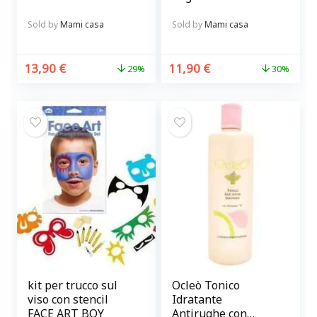
con ventose per
Precisione e
curare la barba
Sicurezza
Sold by
Mami casa
Sold by
Mami casa
senza sporcare
13,90
€
11,90
€
29%
30%
kit per trucco sul
Ocleò Tonico
viso con stencil
Idratante
FACE ART BOY
Antirughe con