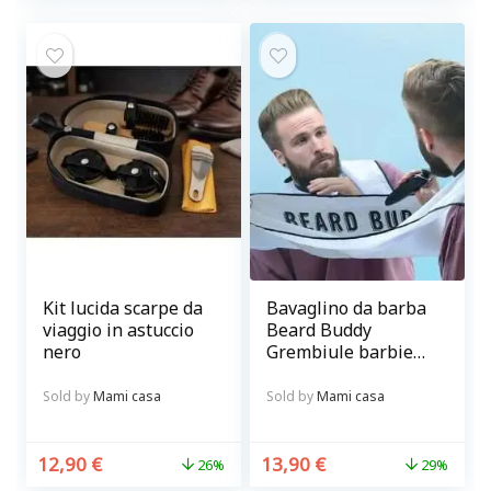
Kit lucida scarpe da
Bavaglino da barba
viaggio in astuccio
Beard Buddy
nero
Grembiule barbiere
con ventose per
curare la barba
Sold by
Mami casa
Sold by
Mami casa
senza sporcare
12,90
€
13,90
€
26%
29%