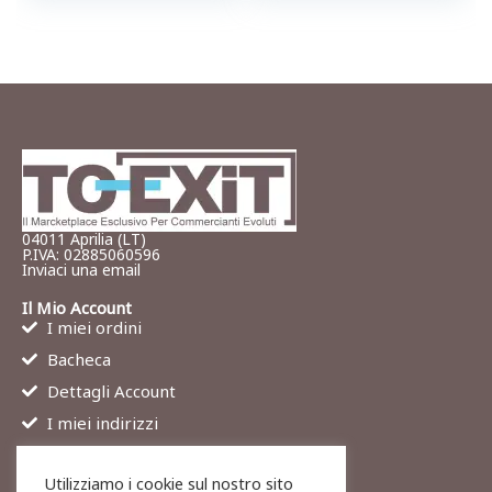
04011 Aprilia (LT)
P.IVA: 02885060596
Inviaci una email
Il Mio Account
I miei ordini
Bacheca
Dettagli Account
I miei indirizzi
Contatti
Utilizziamo i cookie sul nostro sito
Chi siamo