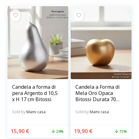
Candela a forma di
Candela a Forma di
pera Argento d 10,5
Mela Oro Opaca
x H 17 cm Bitossi
Bitossi Durata 70
ore
Sold by
Mami casa
Sold by
Mami casa
15,90
€
19,90
€
24%
15%