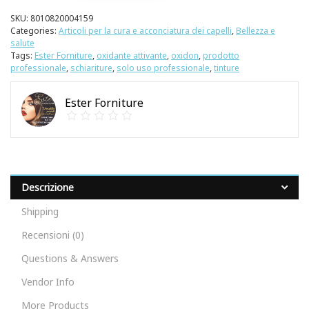
SKU:
8010820004159
Categories:
Articoli per la cura e acconciatura dei capelli
,
Bellezza e
salute
Tags:
Ester Forniture
,
oxidante attivante
,
oxidon
,
prodotto
professionale
,
schiariture
,
solo uso professionale
,
tinture
Ester Forniture
Descrizione
Shipping
Recensioni (0)
Questions & Answers
Vendor Info
More Products