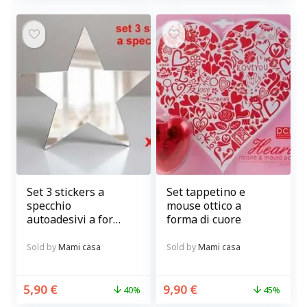
Set 3 stickers a
Set tappetino e
specchio
mouse ottico a
autoadesivi a forma
forma di cuore
di stella
Sold by
Mami casa
Sold by
Mami casa
5,90
€
9,90
€
40%
45%