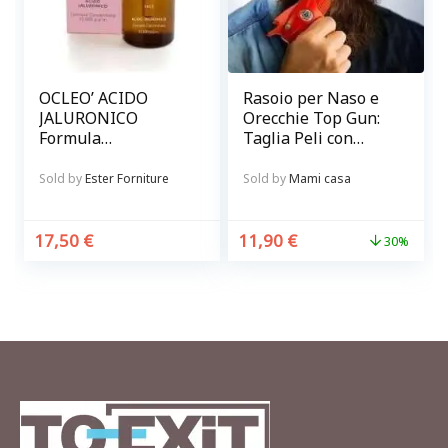
OCLEO’ ACIDO
Rasoio per Naso e
JALURONICO
Orecchie Top Gun:
Formula
Taglia Peli con
concentrata 15.000
Precisione e
p.p.m.
Sicurezza
Sold by
Ester Forniture
Sold by
Mami casa
17,50
€
11,90
€
30%