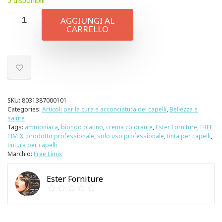
5 disponibili
AGGIUNGI AL
CARRELLO
SKU:
8031387000101
Categories:
Articoli per la cura e acconciatura dei capelli
,
Bellezza e
salute
Tags:
ammoniaca
,
biondo platino
,
crema colorante
,
Ester Forniture
,
FREE
LIMIX
,
prodotto professionale
,
solo uso professionale
,
tinta per capelli
,
tintura per capelli
Marchio:
Free Limix
Ester Forniture