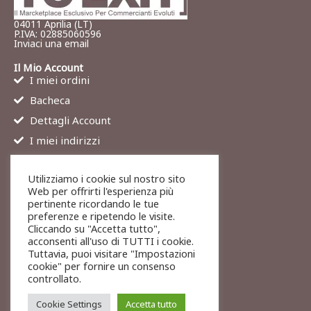
04011 Aprilia (LT)
P.IVA: 02885060596
Inviaci una email
Il Mio Account
I miei ordini
Bacheca
Dettagli Account
I miei indirizzi
Contatti
Utilizziamo i cookie sul nostro sito
Chi siamo
Web per offrirti l'esperienza più
Services
pertinente ricordando le tue
preferenze e ripetendo le visite.
Blog
Cliccando su "Accetta tutto",
Contatti
acconsenti all'uso di TUTTI i cookie.
Tuttavia, puoi visitare "Impostazioni
Legali
cookie" per fornire un consenso
Termini di servizio
controllato.
Resi e rimborsi
Cookie Settings
Accetta tutto