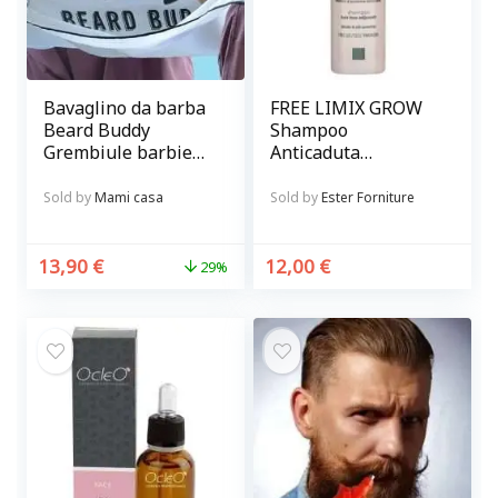
Bavaglino da barba
FREE LIMIX GROW
Beard Buddy
Shampoo
Grembiule barbiere
Anticaduta
con ventose per
Rinforzante per
curare la barba
capelli
Sold by
Mami casa
Sold by
Ester Forniture
senza sporcare
13,90
€
12,00
€
29%