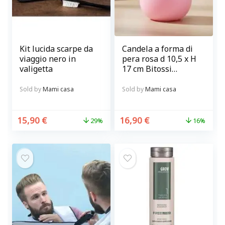
Kit lucida scarpe da
Candela a forma di
viaggio nero in
pera rosa d 10,5 x H
valigetta
17 cm Bitossi
diffusione
Sold by
Mami casa
Sold by
Mami casa
15,90
€
16,90
€
29%
16%