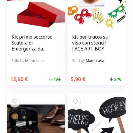
Kit primo soccorso
kit per trucco sul
Scatola di
viso con stencil
Emergenza da
FACE ART BOY
parete rossa e
bianca
Sold by
Mami casa
Sold by
Mami casa
12,90
€
5,90
€
19%
54%