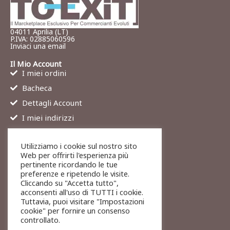
04011 Aprilia (LT)
P.IVA: 02885060596
Inviaci una email
Il Mio Account
I miei ordini
Bacheca
Dettagli Account
I miei indirizzi
Contatti
Utilizziamo i cookie sul nostro sito
Chi siamo
Web per offrirti l'esperienza più
Services
pertinente ricordando le tue
preferenze e ripetendo le visite.
Blog
Cliccando su "Accetta tutto",
Contatti
acconsenti all'uso di TUTTI i cookie.
Tuttavia, puoi visitare "Impostazioni
Legali
cookie" per fornire un consenso
Termini di servizio
controllato.