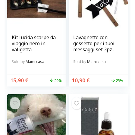
Kit lucida scarpe da
Lavagnette con
viaggio nero in
gessetto per i tuoi
valigetta
messaggi set 3pz @
chalky-talkies
Sold by
Mami casa
Sold by
Mami casa
15,90
€
10,90
€
29%
25%