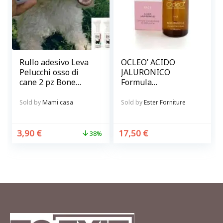
Rullo adesivo Leva
OCLEO’ ACIDO
Pelucchi osso di
JALURONICO
cane 2 pz Bone
Formula
Roller
concentrata 15.000
p.p.m.
Sold by
Mami casa
Sold by
Ester Forniture
3,90
€
17,50
€
38%