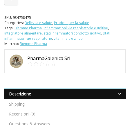
SKU:
934758475
Categories:
Bellezza e salute
,
Prodotti per la salute
Tags:
Biemme Pharma
,
infiammazioni vie respiratorie e uditive
,
integratore alimentare
,
stati infiammatori condotto uditivo
,
stati
infiammatori vie respiratorie
,
vitamina c e zinco
Marchio:
Biemme Pharma
PharmaGalenica Srl
Descrizione
Shipping
Recensioni (0)
Questions & Answers