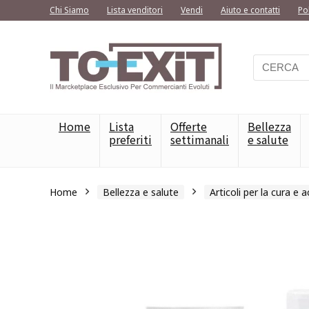
Chi Siamo
Lista venditori
Vendi
Aiuto e contatti
Po
Home
Lista
Offerte
Bellezza
preferiti
settimanali
e salute
Home
Bellezza e salute
Articoli per la cura e 