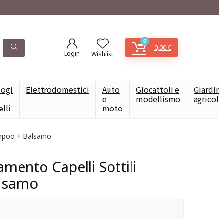
0
0,00
€
Login
Wishlist
logi
Elettrodomestici
Auto
Giocattoli e
Giardi
e
modellismo
agrico
elli
moto
hampoo + Balsamo
mento Capelli Sottili
lsamo