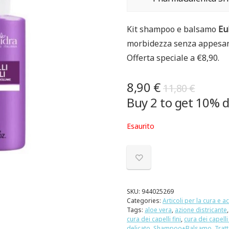
Kit shampoo e balsamo
Eu
morbidezza senza appesan
Offerta speciale a €8,90.
8,90
€
11,80
€
Buy 2 to get 10% 
Esaurito
SKU:
944025269
Categories:
Articoli per la cura e a
Tags:
aloe vera
,
azione districante
cura dei capelli fini
,
cura dei capelli
delicato
,
Shampoo+Balsamo
,
Tratt