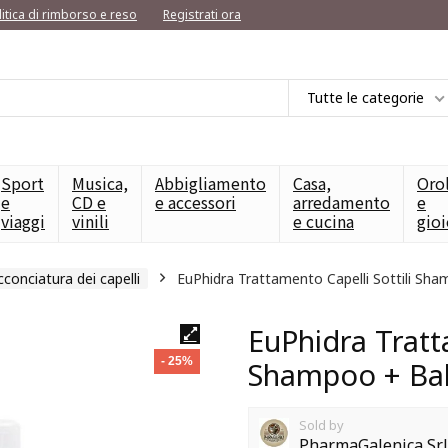
litica di rimborso e reso
Registrati ora
Tutte le categorie
Sport
Musica,
Abbigliamento
Casa,
Oro
e
CD e
e accessori
arredamento
e
viaggi
vinili
e cucina
gioi
acconciatura dei capelli
EuPhidra Trattamento Capelli Sottili S
EuPhidra Tratta
- 25%
Shampoo + Ba
Sold by
PharmaGalenica Srl