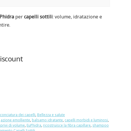
Phidra
per
capelli sottili
: volume, idratazione e
tire.
discount
cconciatura dei capelli
,
Bellezza e salute
,
azione emolliente
,
balsamo idratante
,
capelli morbidi e luminosi
,
 privi di volume
,
EuPhidra
,
ricostruisce la fibra capillare
,
shampoo
amento Capelli Sottili