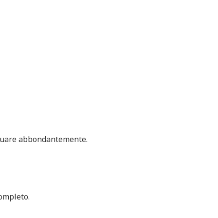
acquare abbondantemente.
ompleto.