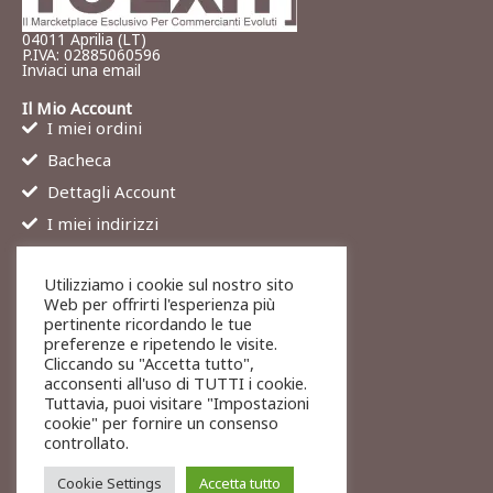
04011 Aprilia (LT)
P.IVA: 02885060596
Inviaci una email
Il Mio Account
I miei ordini
Bacheca
Dettagli Account
I miei indirizzi
Contatti
Utilizziamo i cookie sul nostro sito
Chi siamo
Web per offrirti l'esperienza più
Services
pertinente ricordando le tue
preferenze e ripetendo le visite.
Blog
Cliccando su "Accetta tutto",
Contatti
acconsenti all'uso di TUTTI i cookie.
Tuttavia, puoi visitare "Impostazioni
Legali
cookie" per fornire un consenso
Termini di servizio
controllato.
Resi e rimborsi
Cookie Settings
Accetta tutto