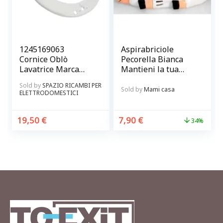
1245169063
Aspirabriciole
Cornice Oblò
Pecorella Bianca
Lavatrice Marca
Mantieni la tua
Rex – Electrolux
cucina pulita e
Sold by
SPAZIO RICAMBI PER
Originale
ordinata
Sold by
Mami casa
ELETTRODOMESTICI
19,50
€
7,90
€
34%