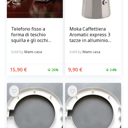
Telefono fisso a
Moka Caffettiera
forma di teschio
Aromatic express 3
squilla e gli occhi
tazze in alluminio
s’illuminano di
tortora Brandani
verde Mai Uguali
Sold by
Mami casa
Sold by
Mami casa
15,90
€
9,90
€
26%
34%