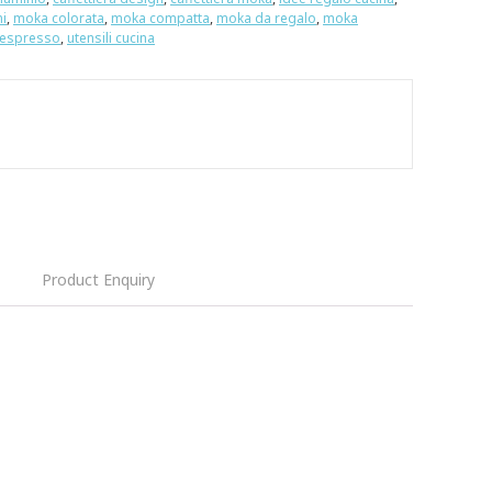
i
,
moka colorata
,
moka compatta
,
moka da regalo
,
moka
 espresso
,
utensili cucina
Product Enquiry