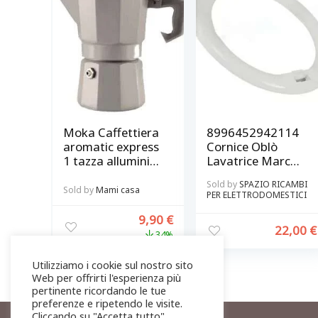
Moka Caffettiera
8996452942114
aromatic express
Cornice Oblò
1 tazza alluminio
Lavatrice Marca
Tortora
AEG – Electrolux
Sold by
SPAZIO RICAMBI
BRANDANI
Originale colore
Sold by
Mami casa
PER ELETTRODOMESTICI
Marrone
9,90
€
22,00
€
34%
Utilizziamo i cookie sul nostro sito
Web per offrirti l'esperienza più
pertinente ricordando le tue
preferenze e ripetendo le visite.
Cliccando su "Accetta tutto",