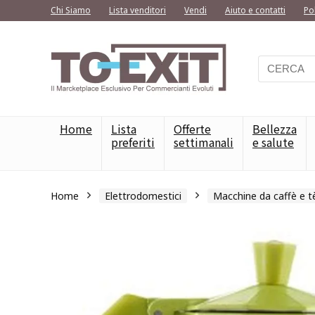
Chi Siamo
Lista venditori
Vendi
Aiuto e contatti
Po
Home
Lista
Offerte
Bellezza
preferiti
settimanali
e salute
Home
Elettrodomestici
Macchine da caffè e t