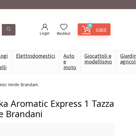
0
0,00
€
Login
Wishlist
logi
Elettrodomestici
Auto
Giocattoli e
Giardi
e
modellismo
agrico
elli
moto
inio Verde Brandani
ka Aromatic Express 1 Tazza
e Brandani