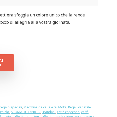
fettiera sfoggia un colore unico che la rende
cco di allegria alla vostra giornata.
AL
O
regalo speciali
,
Macchine da caffè e tè
,
Moka
,
Regali di natale
luminio
,
AROMATIC EXPRESS
,
Brandani
,
caffè espresso
,
caffè
lluminio
,
caffettiera design
,
caffettiera moka
,
idee regalo cucina
,