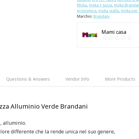
Moka
,
moka 1 tazza
,
moka Brandan
economica
,
moka gialla
,
moka per
Marchio:
Brandani
Mami casa
Questions & Answers
Vendor Info
More Products
azza Alluminio Verde Brandani
alluminio.
ore differente che la rende unica nel suo genere,