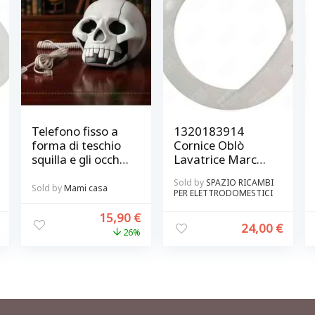
Telefono fisso a
1320183914
forma di teschio
Cornice Oblò
squilla e gli occhi
Lavatrice Marca
s’illuminano di
Rex Electrolux
Sold by
SPAZIO RICAMBI
verde Mai Uguali
Zoppas Originale
Sold by
Mami casa
PER ELETTRODOMESTICI
15,90
€
24,00
€
26%