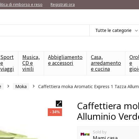
litica di rimborso e reso
Registrati ora
Tutte le categorie
Sport
Musica,
Abbigliamento
Casa,
Oro
e
CD e
e accessori
arredamento
e
viaggi
vinili
e cucina
gioi
è
Moka
Caffettiera moka Aromatic Express 1 Tazza Allum
Caffettiera mo
- 34%
Alluminio Verd
Sold by
Mami casa