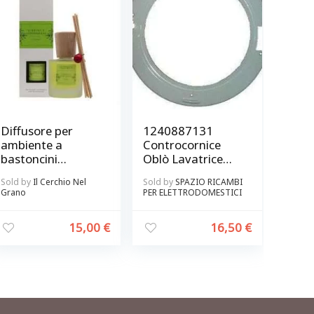
Diffusore per
1240887131
ambiente a
Controcornice
bastoncini
Oblò Lavatrice
Verbena e
Marca Castor –
Sold by
Il Cerchio Nel
Sold by
SPAZIO RICAMBI
Lemongrass
Rex Originale
Grano
PER ELETTRODOMESTICI
15,00
€
16,50
€