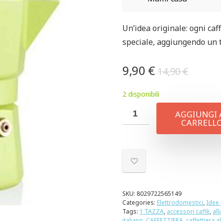
Un’idea originale: ogni caf
speciale, aggiungendo un to
9,90
€
14,90
€
2 disponibili
AGGIUNGI 
CARRELL
SKU:
8029722565149
Categories:
Elettrodomestici
,
Idee 
Tags:
1 TAZZA
,
accessori caffè
,
al
italiano
,
CAFFETTIERA
,
caffettiera a