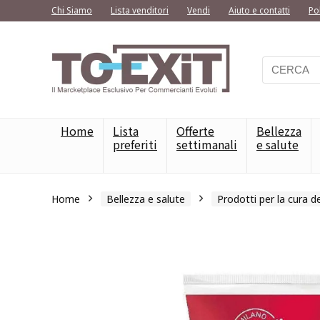
Chi Siamo
Lista venditori
Vendi
Aiuto e contatti
Po
Home
Lista
Offerte
Bellezza
preferiti
settimanali
e salute
Home
Bellezza e salute
Prodotti per la cura de