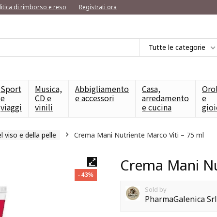
litica di rimborso e reso
Registrati ora
Tutte le categorie
Sport
Musica,
Abbigliamento
Casa,
Oro
e
CD e
e accessori
arredamento
e
viaggi
vinili
e cucina
gioi
l viso e della pelle
Crema Mani Nutriente Marco Viti – 75 ml
Crema Mani Nut
- 43%
Sold by
PharmaGalenica Srl