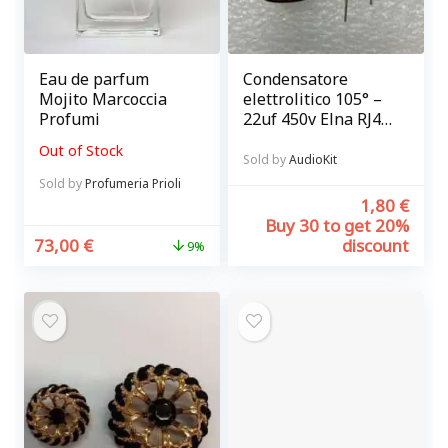
Eau de parfum
Condensatore
Mojito Marcoccia
elettrolitico 105° –
Profumi
22uf 450v Elna RJ4
– fissaggio verticale
Out of Stock
Sold by
AudioKit
Sold by
Profumeria Prioli
1,80
€
Buy 30 to get 20%
73,00
€
discount
9%