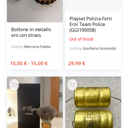
Playset Polizia Forti
Eroi Team Police
Bottone in metallo
(GGI190058)
oro con strass
Out of Stock
Sold by
Merceria Foletto
Sold by
Giocheria Girotondo
10,00
€
-
15,00
€
29,99
€