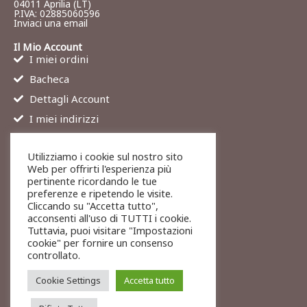
04011 Aprilia (LT)
P.IVA: 02885060596
Inviaci una email
Il Mio Account
I miei ordini
Bacheca
Dettagli Account
I miei indirizzi
Contatti
Utilizziamo i cookie sul nostro sito
Chi siamo
Web per offrirti l'esperienza più
Services
pertinente ricordando le tue
preferenze e ripetendo le visite.
Blog
Cliccando su "Accetta tutto",
Contatti
acconsenti all'uso di TUTTI i cookie.
Tuttavia, puoi visitare "Impostazioni
Legali
cookie" per fornire un consenso
Termini di servizio
controllato.
Resi e rimborsi
Cookie Settings
Accetta tutto