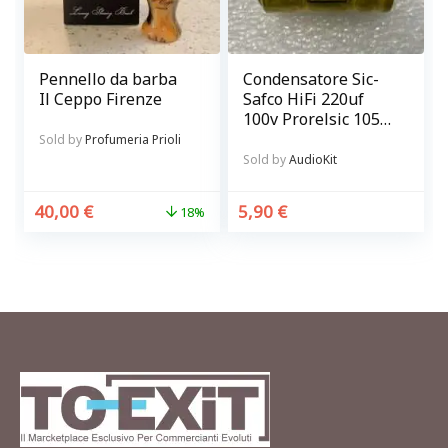
Pennello da barba
Condensatore Sic-
Il Ceppo Firenze
Safco HiFi 220uf
100v Prorelsic 105 –
fissaggio assiale
Sold by
Profumeria Prioli
Sold by
AudioKit
40,00
€
5,90
€
18%