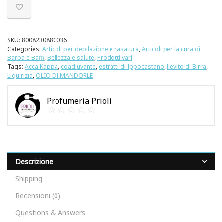
SKU:
8008230880036
Categories:
Articoli per depilazione e rasatura
,
Articoli per la cura di
Barba e Baffi
,
Bellezza e salute
,
Prodotti vari
Tags:
Acca Kappa
,
coadiuvante
,
estratti di Ippocastano
,
lievito di Birra
,
Liquirizia
,
OLIO DI MANDORLE
Profumeria Prioli
Descrizione
Shipping
Recensioni (0)
Questions & Answers