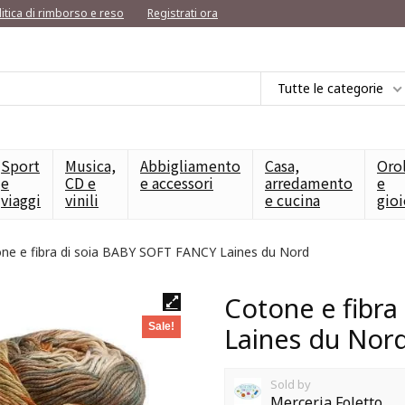
litica di rimborso e reso
Registrati ora
Tutte le categorie
Sport
Musica,
Abbigliamento
Casa,
Oro
e
CD e
e accessori
arredamento
e
viaggi
vinili
e cucina
gioi
ne e fibra di soia BABY SOFT FANCY Laines du Nord
Cotone e fibr
Sale!
Laines du Nor
Sold by
Merceria Foletto