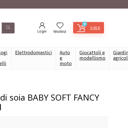
0
0,00
€
Login
Wishlist
logi
Elettrodomestici
Auto
Giocattoli e
Giardi
e
modellismo
agrico
elli
moto
a di soia BABY SOFT FANCY
d