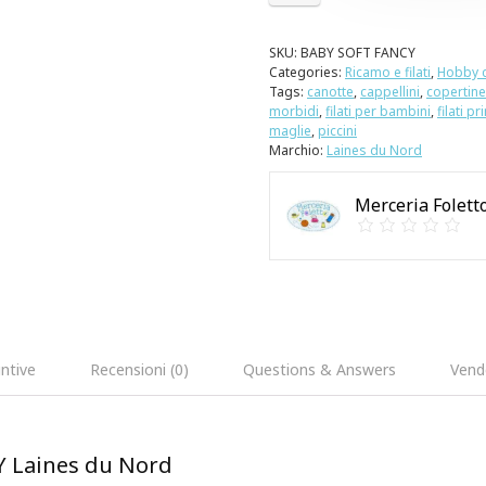
SKU:
BABY SOFT FANCY
Categories:
Ricamo e filati
,
Hobby c
Tags:
canotte
,
cappellini
,
copertine
morbidi
,
filati per bambini
,
filati p
maglie
,
piccini
Marchio:
Laines du Nord
Merceria Folett
ntive
Recensioni (0)
Questions & Answers
Vend
Y Laines du Nord