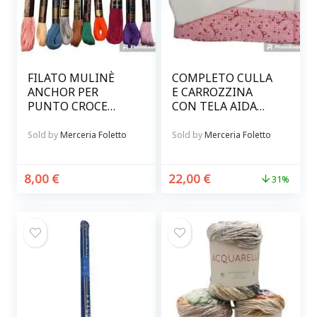
FILATO MULINÈ
COMPLETO CULLA
ANCHOR PER
E CARROZZINA
PUNTO CROCE
CON TELA AIDA
CONFEZIONE DA 10
COLORE ROSA
MATASSINE
Sold by
Merceria Foletto
Sold by
Merceria Foletto
COLORI ASSORTITI
8,00
€
22,00
€
31%