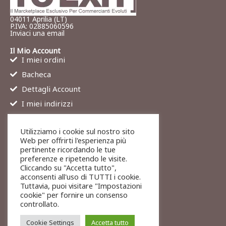
04011 Aprilia (LT)
P.IVA: 02885060596
Inviaci una email
Il Mio Account
I miei ordini
Bacheca
Dettagli Account
I miei indirizzi
Contatti
Utilizziamo i cookie sul nostro sito
Chi siamo
Web per offrirti l'esperienza più
Services
pertinente ricordando le tue
preferenze e ripetendo le visite.
Blog
Cliccando su "Accetta tutto",
Contatti
acconsenti all'uso di TUTTI i cookie.
Tuttavia, puoi visitare "Impostazioni
Legali
cookie" per fornire un consenso
Termini di servizio
controllato.
Resi e rimborsi
Cookie Settings
Accetta tutto