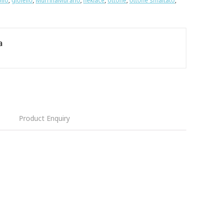
llo
,
gioiello
,
MurrinaMurano
,
neklace
,
ottone
,
ottone smaltato
,
a
Product Enquiry