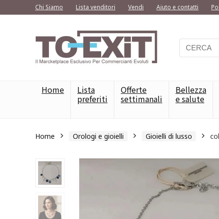
Chi Siamo
Lista venditori
Vendi
Aiuto e contatti
Po
Home
Lista
Offerte
Bellezza
preferiti
settimanali
e salute
Home
Orologi e gioielli
Gioielli di lusso
co