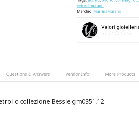
Tags:
acciaio
,
avorio
,
collanagiroco
vetrodimurano
Marchio:
MurrinaMurano
Valori gioielleri
Questions & Answers
Vendor Info
More Products
trolio collezione Bessie gm0351.12