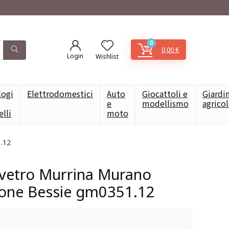
0
0,00
€
Login
Wishlist
logi
Elettrodomestici
Auto
Giocattoli e
Giardi
e
modellismo
agrico
elli
moto
1.12
 vetro Murrina Murano
zione Bessie gm0351.12