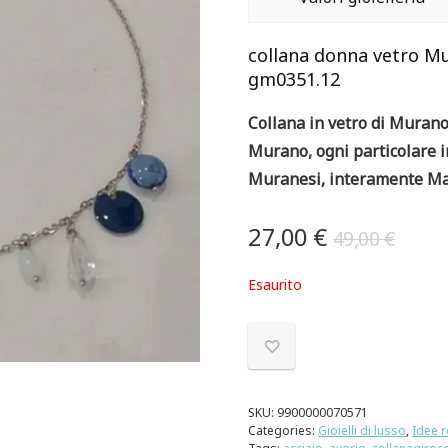
collana donna vetro Mu
gm0351.12
Collana in vetro di Murano 
Murano, ogni particolare i
Muranesi, interamente Mad
27,00
€
49,00
€
Esaurito
SKU:
9900000070571
Categories:
Gioielli di lusso
,
Idee r