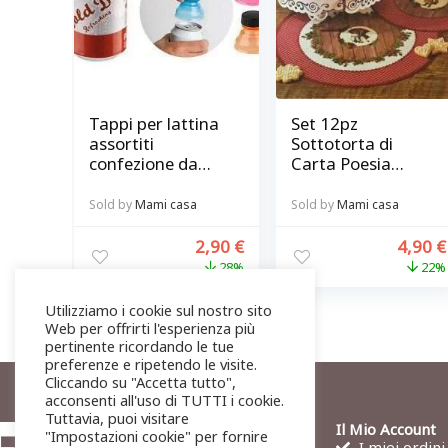
Tappi per lattina
Set 12pz
assortiti
Sottotorta di
confezione da
Carta Poesia
6pz
Invernale
diametro 28 e 37
Sold by
Mami casa
Sold by
Mami casa
cm
2,90
€
4,90
€
28%
22%
Utilizziamo i cookie sul nostro sito
Web per offrirti l'esperienza più
pertinente ricordando le tue
preferenze e ripetendo le visite.
Cliccando su "Accetta tutto",
acconsenti all'uso di TUTTI i cookie.
Tuttavia, puoi visitare
Il Mio Account
"Impostazioni cookie" per fornire
I miei ordini