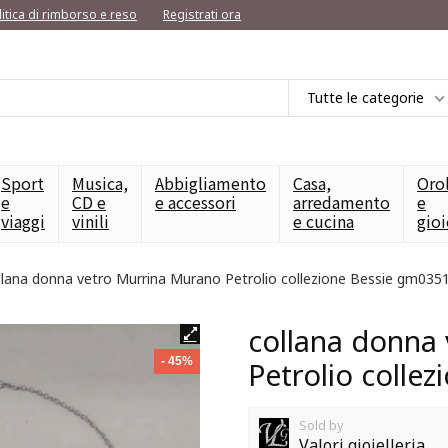
litica di rimborso e reso
Registrati ora
Tutte le categorie
Sport
Musica,
Abbigliamento
Casa,
Oro
e
CD e
e accessori
arredamento
e
viaggi
vinili
e cucina
gioi
llana donna vetro Murrina Murano Petrolio collezione Bessie gm035
collana donna
- 45%
Petrolio colle
Sold by
Valori gioielleria