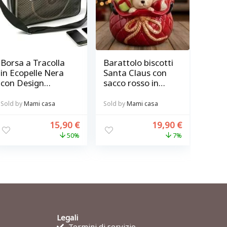
Borsa a Tracolla
Barattolo biscotti
in Ecopelle Nera
Santa Claus con
con Design
sacco rosso in
Altoparlante
ceramica
Stampato
Sold by
Mami casa
Sold by
Mami casa
15,90
€
19,90
€
50%
7%
Legali
Termini di servizio