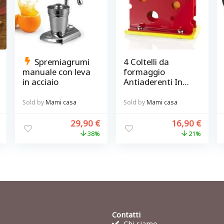
Spremiagrumi
4 Coltelli da
manuale con leva
formaggio
in acciaio
Antiaderenti Inox
con Ceppo in
plexiglas
Sold by
Mami casa
Sold by
Mami casa
29,90
€
16,90
€
38%
21%
Contatti
Chi siamo