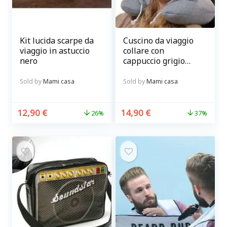
Kit lucida scarpe da
Cuscino da viaggio
viaggio in astuccio
collare con
nero
cappuccio grigio
Relax in progress
Sold by
Mami casa
Sold by
Mami casa
12,90
€
14,90
€
26%
37%