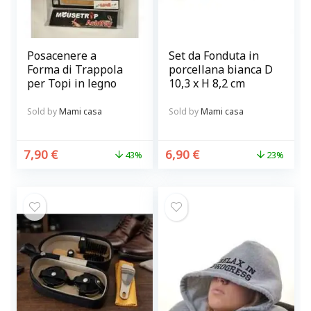
Posacenere a
Set da Fonduta in
Forma di Trappola
porcellana bianca D
per Topi in legno
10,3 x H 8,2 cm
Sold by
Mami casa
Sold by
Mami casa
7,90
€
6,90
€
43%
23%