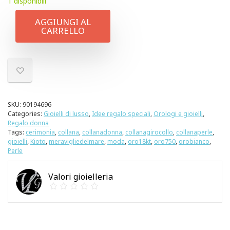
1 disponibili
AGGIUNGI AL
CARRELLO
SKU:
90194696
Categories:
Gioielli di lusso
,
Idee regalo speciali
,
Orologi e gioielli
,
Regalo donna
Tags:
cerimonia
,
collana
,
collanadonna
,
collanagirocollo
,
collanaperle
,
gioielli
,
Kioto
,
meravigliedelmare
,
moda
,
oro18kt
,
oro750
,
orobianco
,
Perle
Valori gioielleria