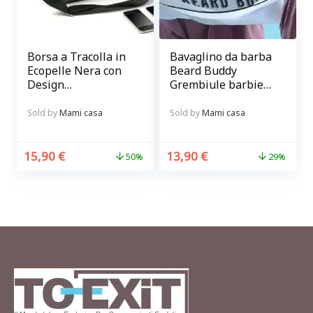
Borsa a Tracolla in
Bavaglino da barba
Ecopelle Nera con
Beard Buddy
Design
Grembiule barbiere
Altoparlante
con ventose per
Stampato
curare la barba
Sold by
Mami casa
Sold by
Mami casa
senza sporcare
15,90
€
13,90
€
50%
29%