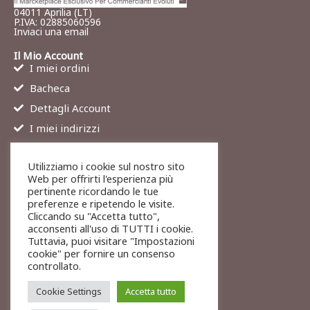
04011 Aprilia (LT)
P.IVA: 02885060596
Inviaci una email
Il Mio Account
I miei ordini
Bacheca
Dettagli Account
I miei indirizzi
Contatti
Utilizziamo i cookie sul nostro sito
Chi siamo
Web per offrirti l'esperienza più
Services
pertinente ricordando le tue
preferenze e ripetendo le visite.
Blog
Cliccando su "Accetta tutto",
Contatti
acconsenti all'uso di TUTTI i cookie.
Tuttavia, puoi visitare "Impostazioni
Legali
cookie" per fornire un consenso
Termini di servizio
controllato.
Resi e rimborsi
Cookie Settings
Accetta tutto