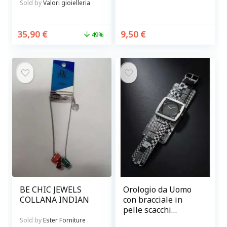
Sold by
Valori gioielleria
35,90
€
9,50
€
49%
BE CHIC JEWELS
Orologio da Uomo
COLLANA INDIAN
con bracciale in
pelle scacchi
S.T.A.M.P.S.
Sold by
Ester Forniture