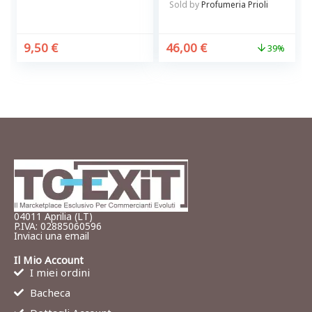
Sold by
Profumeria Prioli
9,50
€
46,00
€
39%
04011 Aprilia (LT)
P.IVA: 02885060596
Inviaci una email
Il Mio Account
I miei ordini
Bacheca