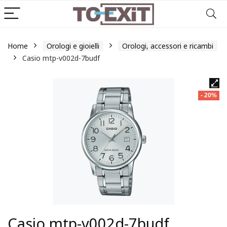
Home
Orologi e gioielli
Orologi, accessori e ricambi
Casio mtp-v002d-7budf
- 20%
Casio mtp-v002d-7budf