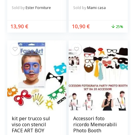
chalky-talkies
Sold by
Ester Forniture
Sold by
Mami casa
13,90
€
10,90
€
25%
kit per trucco sul
Accessori foto
viso con stencil
ricordo Memorabili
FACE ART BOY
Photo Booth