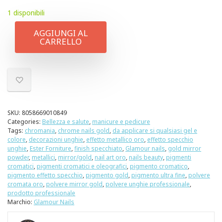
1 disponibili
AGGIUNGI AL
CARRELLO
SKU:
8058669010849
Categories:
Bellezza e salute
,
manicure e pedicure
Tags:
chromania
,
chrome nails gold
,
da applicare si qualsiasi gel e
colore
,
decorazioni unghie
,
effetto metallico oro
,
effetto specchio
unghie
,
Ester Forniture
,
finish specchiato
,
Glamour nails
,
gold mirror
powder
,
metallici
,
mirror/gold
,
nail art oro
,
nails beauty
,
pigmenti
cromatici
,
pigmenti cromatici e oleografici
,
pigmento cromatico
,
pigmento effetto specchio
,
pigmento gold
,
pigmento ultra fine
,
polvere
cromata oro
,
polvere mirror gold
,
polvere unghie professionale
,
prodotto professionale
Marchio:
Glamour Nails