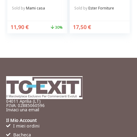
Precisione e
concentrata 15.000
Sicurezza
p.p.m.
Sold by
Mami casa
Sold by
Ester Forniture
11,90
€
17,50
€
30%
04011 Aprilia (LT)
P.IVA: 02885060596
Inviaci una email
Il Mio Account
I miei ordini
Bacheca