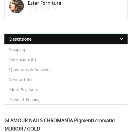
Ester Forniture
Descrizione
Shipping
Recensioni (0)
Questions & Answers
Vendor Info
More Products
Product Enquiry
GLAMOUR NAILS CHROMANIA Pigmenti cromatici
MIRROR / GOLD