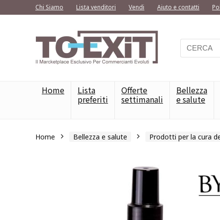
Chi Siamo
Lista venditori
Vendi
Aiuto e contatti
Po
Home
Lista
Offerte
Bellezza
preferiti
settimanali
e salute
Home
Bellezza e salute
Prodotti per la cura de