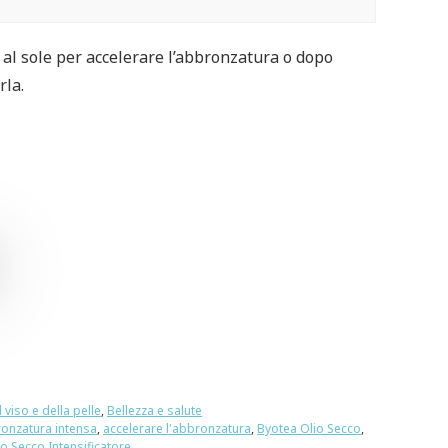
 al sole per accelerare l’abbronzatura o dopo
rla.
 viso e della pelle
,
Bellezza e salute
onzatura intensa
,
accelerare l'abbronzatura
,
Byotea Olio Secco
,
io Secco Intensificatore