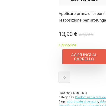
Applicare prima di esporsi
l’esposizione per prolunga
13,90
€
22,50
€
1 disponibili
AGGIUNGI AL
CARRELLO
SKU:
8054377031633
Categories:
Prodotti per la cura del
Tags:
abbronzatura duratura
,
abbr
intensificatore di abbronzatura
,
Ol