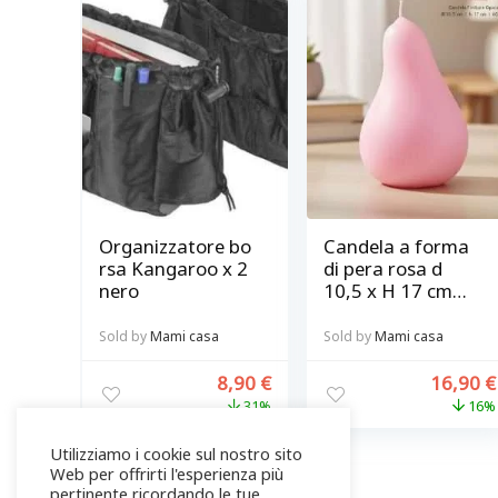
Organizzatore bo
Candela a forma
rsa Kangaroo x 2
di pera rosa d
nero
10,5 x H 17 cm
Bitossi diffusione
Sold by
Mami casa
Sold by
Mami casa
8,90
€
16,90
€
31%
16%
Utilizziamo i cookie sul nostro sito
Web per offrirti l'esperienza più
pertinente ricordando le tue