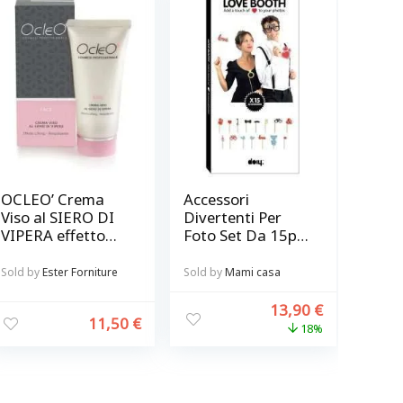
OCLEO’ Crema
Accessori
Viso al SIERO DI
Divertenti Per
VIPERA effetto
Foto Set Da 15pz
lifting ,
@ Love Booth
rimpolpante
Sold by
Ester Forniture
Sold by
Mami casa
13,90
€
11,50
€
18%