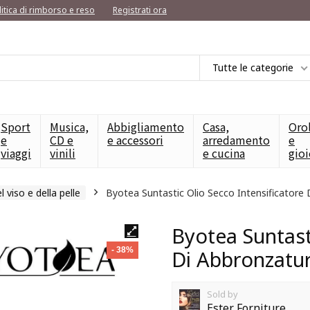
litica di rimborso e reso
Registrati ora
Tutte le categorie
Sport
Musica,
Abbigliamento
Casa,
Oro
e
CD e
e accessori
arredamento
e
viaggi
vinili
e cucina
gioi
l viso e della pelle
Byotea Suntastic Olio Secco Intensificatore
Byotea Suntast
- 38%
Di Abbronzatur
Sold by
Ester Forniture