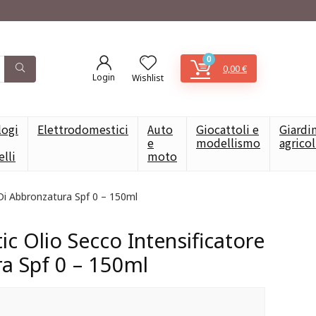
0
0,00
€
Login
Wishlist
logi
Elettrodomestici
Auto
Giocattoli e
Giardi
e
modellismo
agrico
elli
moto
 Di Abbronzatura Spf 0 – 150ml
ic Olio Secco Intensificatore
a Spf 0 – 150ml